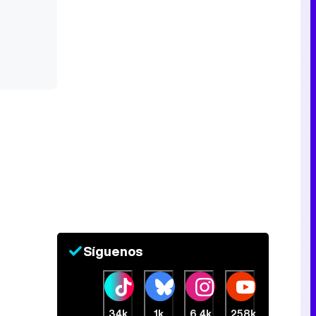
Síguenos
34k
1k
6,4k
258k