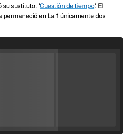
su sustituto: '
Cuestión de tiempo
'. El
a permaneció en La 1 únicamente dos
Filmin estrena el tráiler de 'Millennial Mal', su nueva comedia universitaria de la mano de Lorena Iglesias
'120 Minutos' celebra sus 2.000 programas en Telemadrid con un vídeo del día a día en la redacción