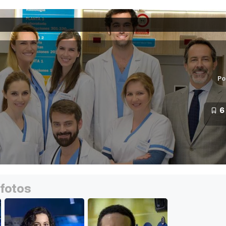
Po
6
 fotos