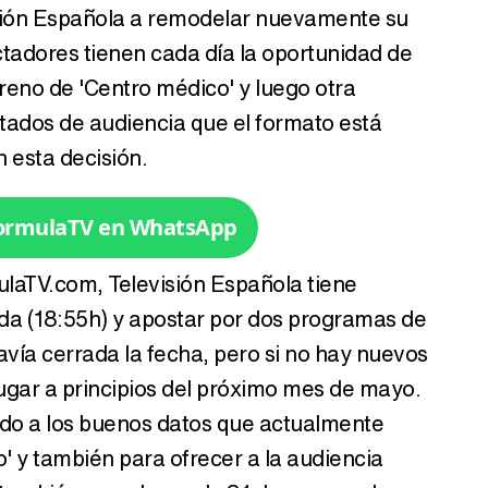
isión Española a remodelar nuevamente su
Tráiler de '33 días', la nueva serie de Atresplayer con Julián Villagrán y José Manuel Poga
tadores tienen cada día la oportunidad de
reno de 'Centro médico' y luego otra
ultados de audiencia que el formato está
n esta decisión.
Tráiler en catalán de 'Ravalear', la nueva serie de HBO Max sobre los fondos buitre
FormulaTV en WhatsApp
laTV.com, Televisión Española tiene
Tráiler de la tercera temporada de 'The Walking Dead: Dead City' de AMC+
tida (18:55h) y apostar por dos programas de
avía cerrada la fecha, pero si no hay nuevos
ugar a principios del próximo mes de mayo.
Canción ganadora de Eurovisión 2026: DARA con "Bangaranga" por Bulgaria
ido a los buenos datos que actualmente
 y también para ofrecer a la audiencia