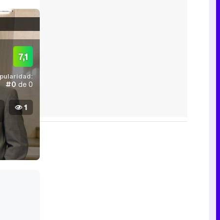
7,1
pularidad:
#0
de 0
1