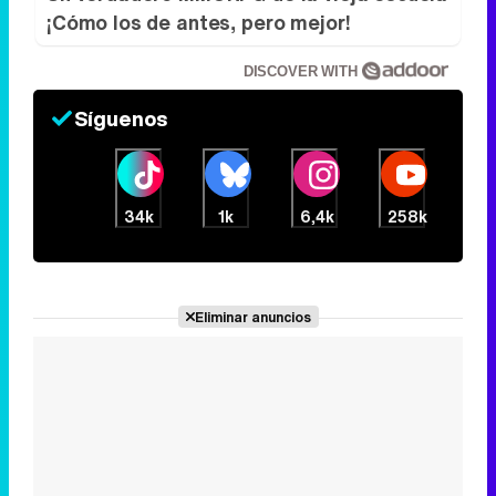
34k
1k
6,4k
258k
Eliminar anuncios