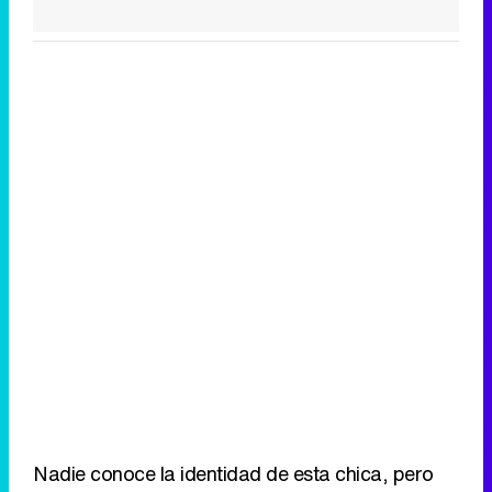
Nadie conoce la identidad de esta chica, pero
todos, en este complicado y exclusivo círculo de
amigos, confían en su website y sus mensajes de
texto. Incluso el mejor amigo de Serena, Blair
Waldorf (Leighton Meester) se sorprenderá al
descubrir que Serena acabó con su exilio