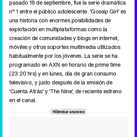
móviles y otros soportes multimedia utilizados
habitualmente por los jóvenes. La serie se ha
Tráiler en catalán de 'Ravalear', la nueva serie de HBO Max sobre los fondos buitre
programado en AXN en horario de prime time
(23:20 hrs) y en lunes, día de gran consumo
televisivo, y justo después de la emisión de
'Cuenta Atrás' y 'The Nine', de reciente estreno
Tráiler de la tercera temporada de 'The Walking Dead: Dead City' de AMC+
en el canal.
Eliminar anuncios
Canción ganadora de Eurovisión 2026: DARA con "Bangaranga" por Bulgaria