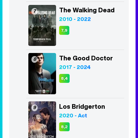
The Good Doctor
8
2017 - 2024
8,4
Los Bridgerton
9
2020 - Act
8,2
The Boys
10
2019 - Act
8,0