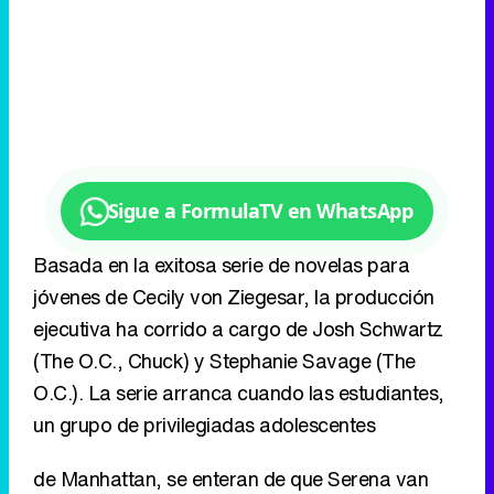
Sigue a FormulaTV en WhatsApp
Basada en la exitosa serie de novelas para
jóvenes de Cecily von Ziegesar, la producción
ejecutiva ha corrido a cargo de Josh Schwartz
(The O.C., Chuck) y Stephanie Savage (The
O.C.). La serie arranca cuando las estudiantes,
un grupo de privilegiadas adolescentes
de Manhattan, se enteran de que Serena van
der Woodsen (Blake Lively), la chica más
conocida de las fiestas del Upper East Side de
Nueva York, ha vuelto a la ciudad. Y se enteran
a través del blog de la archiconocida, aunque
también ultra reservada, Gossip Girl.