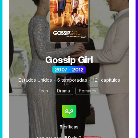
Gossip Girl
2007 - 2012
Estados Unidos
6 temporadas
121 capítulos
Teen
Drama
Romance
8,2
9
críticas
#0
de 0