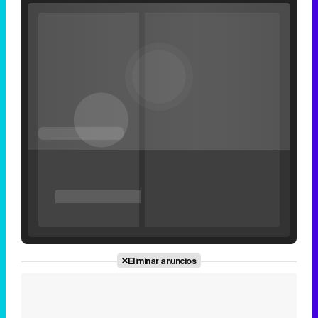
Video
Player
is
Loaded
:
loading.
0%
Fullscreen
Current
0:00
/
Duration
2:24
Remaining
-
2:24
Play
Unmute
Seek
Seek
Filmin estrena el tráiler de 'Millennial Mal', su nueva comedia universitaria de la mano de Lorena Iglesias
back
forward
20
30
seconds
seconds
Time
Time
'120 Minutos' celebra sus 2.000 programas en Telemadrid con un vídeo del día a día en la redacción
Eliminar anuncios
Tráiler de '33 días', la nueva serie de Atresplayer con Julián Villagrán y José Manuel Poga