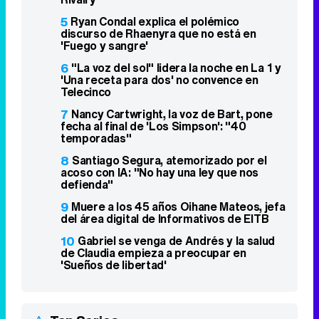
5
Ryan Condal explica el polémico
discurso de Rhaenyra que no está en
'Fuego y sangre'
6
"La voz del sol" lidera la noche en La 1 y
'Una receta para dos' no convence en
Telecinco
7
Nancy Cartwright, la voz de Bart, pone
fecha al final de 'Los Simpson': "40
temporadas"
8
Santiago Segura, atemorizado por el
acoso con IA: "No hay una ley que nos
defienda"
9
Muere a los 45 años Oihane Mateos, jefa
del área digital de Informativos de EITB
10
Gabriel se venga de Andrés y la salud
de Claudia empieza a preocupar en
'Sueños de libertad'