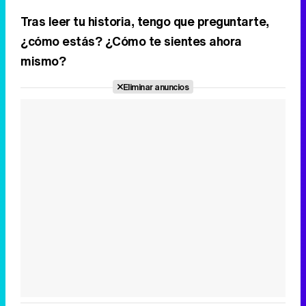
'120 Minutos' celebra sus 2.000 programas en Telemadrid con un vídeo del día a día en la redacción
Tras leer tu historia, tengo que preguntarte,
¿cómo estás? ¿Cómo te sientes ahora
mismo?
Tráiler de '33 días', la nueva serie de Atresplayer con Julián Villagrán y José Manuel Poga
Eliminar anuncios
Tráiler en catalán de 'Ravalear', la nueva serie de HBO Max sobre los fondos buitre
Tráiler de la tercera temporada de 'The Walking Dead: Dead City' de AMC+