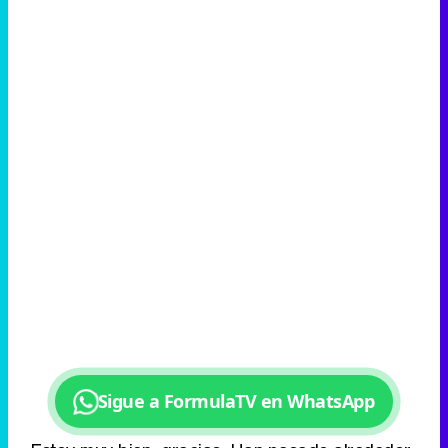
Canción ganadora de Eurovisión 2026: DARA con "Bangaranga" por Bulgaria
Sigue a FormulaTV en WhatsApp