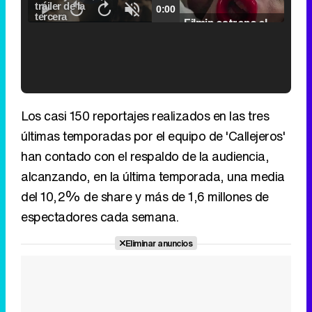
0.00%
Fullscreen
Current
0:00
/
Duration
2:24
Remaining
-
2:24
Pause
Unmute
Seek
Seek
Filmin estrena el tráiler de 'Millennial Mal', su nueva comedia universitaria de la mano de Lorena Iglesias
back
forward
20
30
seconds
seconds
Time
Time
'120 Minutos' celebra sus 2.000 programas en Telemadrid con un vídeo del día a día en la redacción
Los casi 150 reportajes realizados en las tres
últimas temporadas por el equipo de 'Callejeros'
han contado con el respaldo de la audiencia,
alcanzando, en la última temporada, una media
Tráiler de '33 días', la nueva serie de Atresplayer con Julián Villagrán y José Manuel Poga
del 10,2% de share y más de 1,6 millones de
espectadores cada semana.
Eliminar anuncios
Tráiler en catalán de 'Ravalear', la nueva serie de HBO Max sobre los fondos buitre