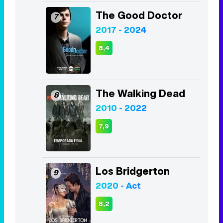
The Walking Dead
8
2010 - 2022
7,9
Los Bridgerton
9
2020 - Act
8,2
The Boys
10
2019 - Act
8,0