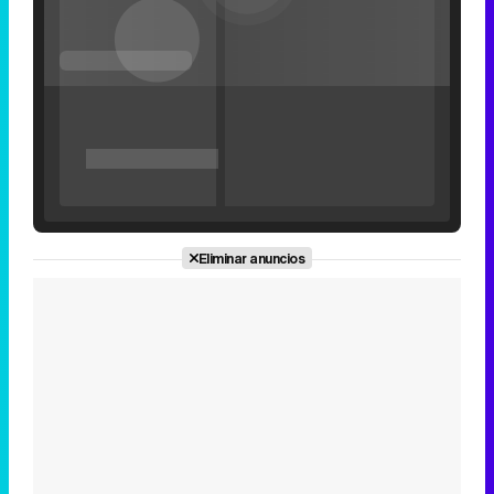
'120 Minutos' celebra sus 2.000 programas en Telemadrid con un vídeo del día a día en la redacción
Eliminar anuncios
Tráiler de '33 días', la nueva serie de Atresplayer con Julián Villagrán y José Manuel Poga
Tráiler en catalán de 'Ravalear', la nueva serie de HBO Max sobre los fondos buitre
Tráiler de la tercera temporada de 'The Walking Dead: Dead City' de AMC+