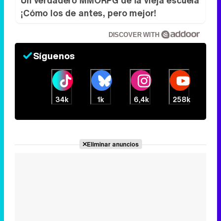
34k
1k
6,4k
258k
Eliminar anuncios