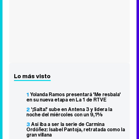
Lo más visto
1
Yolanda Ramos presentará 'Me resbala'
en su nueva etapa en La 1 de RTVE
2
'¡Salta!' sube en Antena 3 y lidera la
noche del miércoles con un 9,1%
3
Así iba a ser la serie de Carmina
Ordóñez: Isabel Pantoja, retratada como la
gran villana
4
Un "error" en la promo de
'Supervivientes All Stars' destapa a Ivana
Icardi como concursante
5
'En tierra lejana' en Antena 3 y 'Dog
House' en La 1 se reparten la noche del
martes