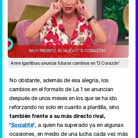
Anne Igartiburu anuncia futuros cambios en 'D Corazón'
No obstante, además de esa alegría, los
cambios en el formato de La 1 se anuncian
después de unos meses en los que se ha ido
reforzando no solo en cuanto a plantilla, sino
también frente a su más directo rival,
'
Socialité
'
, a quien ha superado ya en algunas
ocasiones, en medio de una lucha cada vez más
igualada. De hecho,
el formato de Telecinco se
ha visto
estancado
en torno al 7-8% las
últimas semanas
, hasta el punto de que
concluyó el mes de mayo con una media de
7,6%, tan solo dos décimas por encima de su