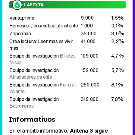
LASEXTA
Ventaprime
9.000
1,5%
Remescar, cosmética al instante
1.000
0,1%
Zapeando
35.000
3,0%
Crea lectura: Leer mas es vivir
41.000
2,2%
mas
Equipo de investigación
Billetes
109.000
4,7%
falsos
Equipo de investigación
152.000
5,7%
Atracadores de elite
Equipo de investigación
Furia al
250.000
8,1%
volante
Equipo de investigación
318.000
7,8%
Butroneros
Informativos
En el ámbito informativo,
Antena 3 sigue