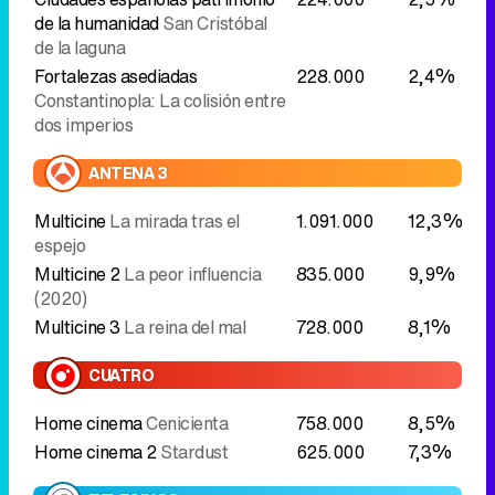
de la humanidad
San Cristóbal
de la laguna
Fortalezas asediadas
228.000
2,4%
Constantinopla: La colisión entre
dos imperios
ANTENA 3
Multicine
La mirada tras el
1.091.000
12,3%
espejo
Multicine 2
La peor influencia
835.000
9,9%
(2020)
Multicine 3
La reina del mal
728.000
8,1%
CUATRO
Home cinema
Cenicienta
758.000
8,5%
Home cinema 2
Stardust
625.000
7,3%