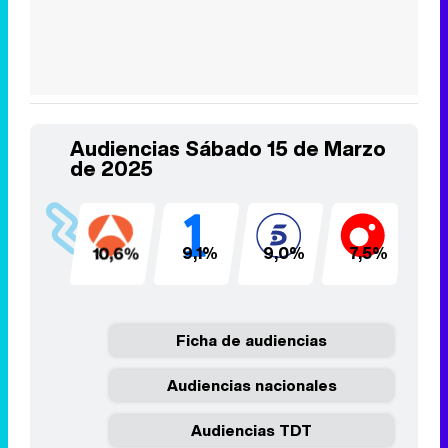
Audiencias Sábado 15 de Marzo
de 2025
10,6%
9,1%
9,0%
7,5%
4
Ficha de audiencias
Audiencias nacionales
Audiencias TDT