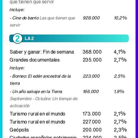
que tienen que servir
Incluye:
- Cine de barrio
Las que tienen que
928.000
10,2%
servir
LA 2
Saber y ganar: Fin de semana
368.000
4,1%
Grandes documentales
235.000
2,7%
Incluye:
- Borneo: El edén ancestral de la
223.000
2,5%
tierra
- Un año salvaje en la Tierra
166.000
1,9%
Septiembre - Octubre: Un tiempo de
activaciób
Turismo rural en el mundo
173.000
2,1%
Turismo rural en el mundo
227.000
2,7%
Geópolis
200.000
2,3%
Ciudades españolas patrimonio
224.000
2,5%