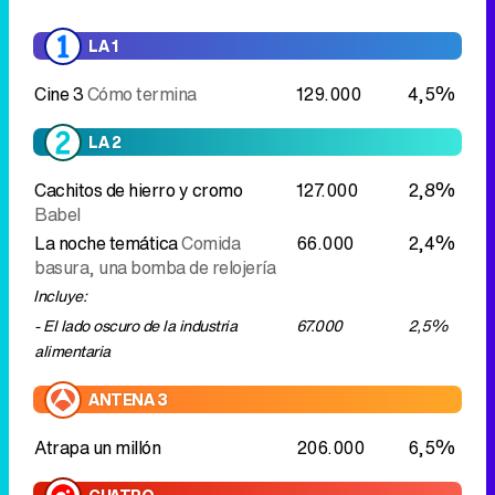
LA 1
Cine 3
Cómo termina
129.000
4,5%
LA 2
Cachitos de hierro y cromo
127.000
2,8%
Babel
La noche temática
Comida
66.000
2,4%
basura, una bomba de relojería
Incluye:
- El lado oscuro de la industria
67.000
2,5%
alimentaria
ANTENA 3
Atrapa un millón
206.000
6,5%