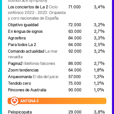
soundtrack symphony
Los conciertos de La 2
Ciclo
71.000
3,4%
sinfónico 2022 - 2023: Orquesta
y coro nacionales de España
Objetivo igualdad
72.000
3,2%
En lengua de signos
63.000
2,7%
Agrosfera
84.000
3,3%
Para todos La 2
64.000
2,5%
Comando actualidad
La mar
92.000
3,2%
revuelta
Pagina2
Ildefonso falcones
86.000
2,7%
Zoom tendencias
64.000
1,8%
Arqueomanía
El día del juicio
57.000
1,3%
Tendido cero
75.000
1,2%
Rincones de Australia
90.000
1,0%
ANTENA 3
Pelopicopata
29.000
3,8%