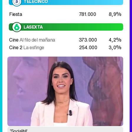
TELECINCO
Fiesta
781.000
8,9%
LASEXTA
Cine
Al filo del mañana
373.000
4,2%
Cine 2
La esfinge
254.000
3,0%
'Socialité'