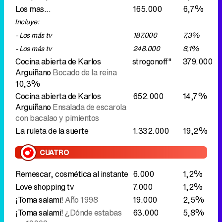
Los mas...
165.000
6,7%
Incluye:
- Los más tv
187.000
7,3%
- Los más tv
248.000
8,1%
Cocina abierta de Karlos
strogonoff"
379.000
Arguiñano
Bocado de la reina
10,3%
Cocina abierta de Karlos
652.000
14,7%
Arguiñano
Ensalada de escarola
con bacalao y pimientos
La ruleta de la suerte
1.332.000
19,2%
CUATRO
Remescar, cosmética al instante
6.000
1,2%
Love shopping tv
7.000
1,2%
¡Toma salami!
Año 1998
19.000
2,5%
¡Toma salami!
¿Dónde estabas
63.000
5,8%