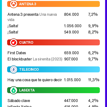
ANTENA 3
Antena 3 presenta
Una nueva
804.000
7,2%
vida
¡Salta!
1.056.000
9,9%
¡Salta!
549.000
8,2%
CUATRO
First Dates
659.000
6,2%
El blockbuster
La sirenita (2023)
907.000
9,7%
TELECINCO
Hay una cosa que te quiero decir
1.015.000
11,3%
LASEXTA
Sábado clave
447.000
4,2%
laSexta Xplica
.
416.000
4,9%