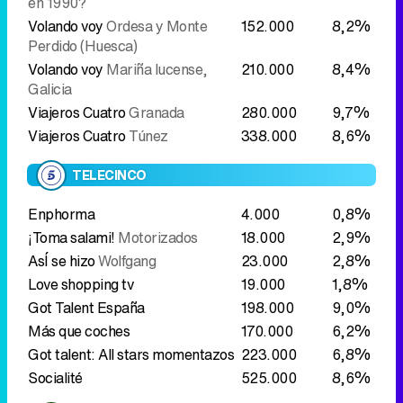
en 1990?
Volando voy
Ordesa y Monte
152.000
8,2%
Perdido (Huesca)
Volando voy
Mariña lucense,
210.000
8,4%
Galicia
Viajeros Cuatro
Granada
280.000
9,7%
Viajeros Cuatro
Túnez
338.000
8,6%
TELECINCO
Enphorma
4.000
0,8%
¡Toma salami!
Motorizados
18.000
2,9%
AsÍ se hizo
Wolfgang
23.000
2,8%
Love shopping tv
19.000
1,8%
Got Talent España
198.000
9,0%
Más que coches
170.000
6,2%
Got talent: All stars momentazos
223.000
6,8%
Socialité
525.000
8,6%