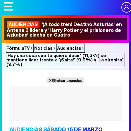
AUDIENCIAS
'¡A todo tren! Destino Asturias' en
Antena 3 lidera y 'Harry Potter y el prisionero de
Azkaban' pincha en Cuatro
FórmulaTV
Noticias
Audiencias
'Hay una cosa que te quiero decir' (11,3%) se
mantiene líder frente a '¡Salta!' (9,9%) y 'La sirenita'
(9,7%)
Eliminar anuncios
AUDIENCIAS SÁBADO 15 DE MARZO