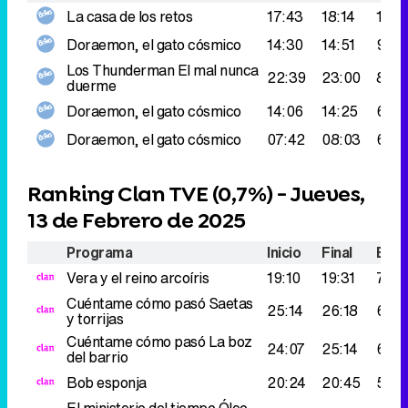
La casa de los retos
17:43
18:14
107.
Doraemon, el gato cósmico
14:30
14:51
92.0
Los Thunderman
El mal nunca
22:39
23:00
83.0
duerme
Doraemon, el gato cósmico
14:06
14:25
68.0
Doraemon, el gato cósmico
07:42
08:03
68.0
Ranking Clan TVE (
0,7%
) - Jueves,
13 de Febrero de 2025
Programa
Inicio
Final
Espe
Vera y el reino arcoíris
19:10
19:31
71.0
Cuéntame cómo pasó
Saetas
25:14
26:18
62.0
y torrijas
Cuéntame cómo pasó
La boz
24:07
25:14
60.0
del barrio
Bob esponja
20:24
20:45
59.0
El ministerio del tiempo
Óleo