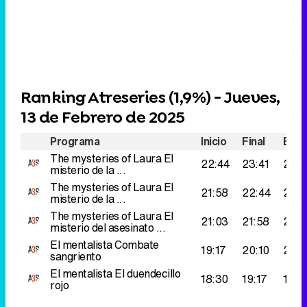
Ranking Atreseries (
1,9%
) - Jueves,
13 de Febrero de 2025
Programa
Inicio
Final
Espe
The mysteries of Laura
El
22:44
23:41
260
misterio de la ...
The mysteries of Laura
El
21:58
22:44
257.
misterio de la ...
The mysteries of Laura
El
21:03
21:58
211.
misterio del asesinato ...
El mentalista
Combate
19:17
20:10
210.
sangriento
El mentalista
El duendecillo
18:30
19:17
199.
rojo