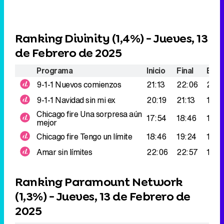
Ranking Divinity (
1,4%
) - Jueves, 13
de Febrero de 2025
Programa
Inicio
Final
Espe
9-1-1
Nuevos comienzos
21:13
22:06
207.
9-1-1
Navidad sin mi ex
20:19
21:13
165.
Chicago fire
Una sorpresa aún
17:54
18:46
156.
mejor
Chicago fire
Tengo un límite
18:46
19:24
149.
Amar sin límites
22:06
22:57
141.
Ranking Paramount Network
(
1,3%
) - Jueves, 13 de Febrero de
2025