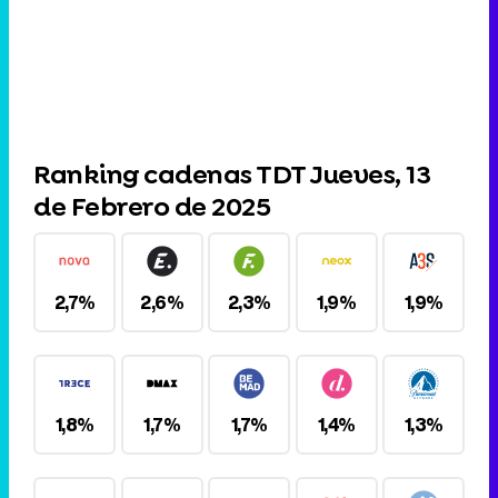
Ranking cadenas TDT Jueves, 13
de Febrero de 2025
2,7%
2,6%
2,3%
1,9%
1,9%
1,8%
1,7%
1,7%
1,4%
1,3%