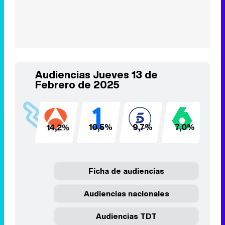
Audiencias Jueves 13 de
Febrero de 2025
14,2%
10,5%
9,7%
7,0%
6
Ficha de audiencias
Audiencias nacionales
Audiencias TDT