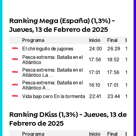
Ranking Mega (España) (
1,3%
) -
Jueves, 13 de Febrero de 2025
Programa
Inicio
Final
Espe
El chiringuito de jugones
24:00
26:29
163.
Pesca extrema: Batalla en el
17:56
18:52
135.
Atlántico
Pesca extrema: Batalla en el
17:01
17:56
122.
Atlántico
La ...
Pesca extrema: Batalla en el
16:10
17:01
122.
Atlántico
A ...
Vida bajo cero
En la tormenta
22:41
23:44
110.
Ranking DKiss (
1,3%
) - Jueves, 13 de
Febrero de 2025
Programa
Inicio
Final
Espe