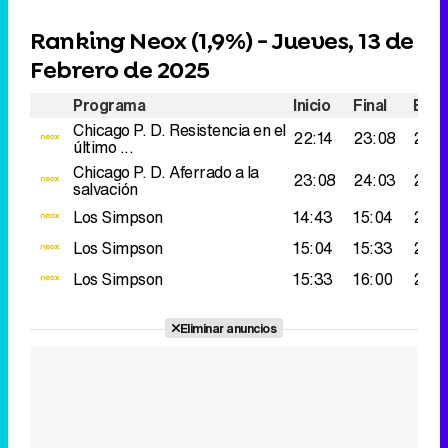
Ranking Neox (
1,9%
) - Jueves, 13 de
Febrero de 2025
Programa
Inicio
Final
Espe
Chicago P. D.
Resistencia en el
22:14
23:08
261.
último ...
Chicago P. D.
Aferrado a la
23:08
24:03
251.
salvación
Los Simpson
14:43
15:04
229
Los Simpson
15:04
15:33
217.
Los Simpson
15:33
16:00
215.
Eliminar anuncios