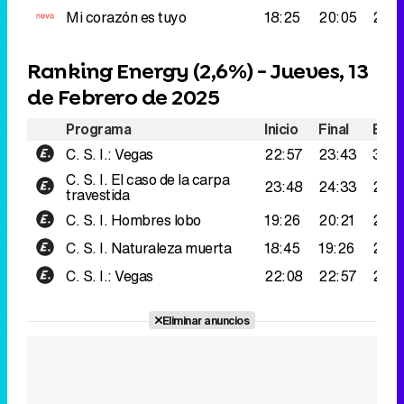
Mi corazón es tuyo
18:25
20:05
287.
Ranking Energy (
2,6%
) - Jueves, 13
de Febrero de 2025
Programa
Inicio
Final
Espe
C. S. I.: Vegas
22:57
23:43
304
C. S. I.
El caso de la carpa
23:48
24:33
258
travestida
C. S. I.
Hombres lobo
19:26
20:21
256
C. S. I.
Naturaleza muerta
18:45
19:26
250
C. S. I.: Vegas
22:08
22:57
243
Eliminar anuncios