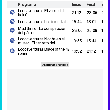
Programa
Inicio
Final
Espe
Locoaventuras
El vuelo del
21:12
23:05
216.
halcón
Locoaventuras
Los inmortales
15:44
18:01
182.
Mad thriller
La conspiración
23:06
25:08
154.
del pánico
Locoaventuras
Noche en el
13:55
15:44
138.
museo: El secreto del ...
Locoaventuras
Blade of the 47
19:32
21:12
134.
ronin
Eliminar anuncios