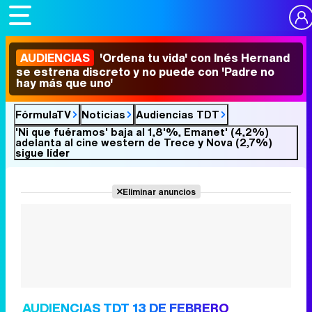
AUDIENCIAS
'Ordena tu vida' con Inés Hernand
se estrena discreto y no puede con 'Padre no
hay más que uno'
FórmulaTV
Noticias
Audiencias TDT
'Ni que fuéramos' baja al 1,8'%, Emanet' (4,2%)
adelanta al cine western de Trece y Nova (2,7%)
sigue líder
Eliminar anuncios
AUDIENCIAS TDT 13 DE FEBRERO