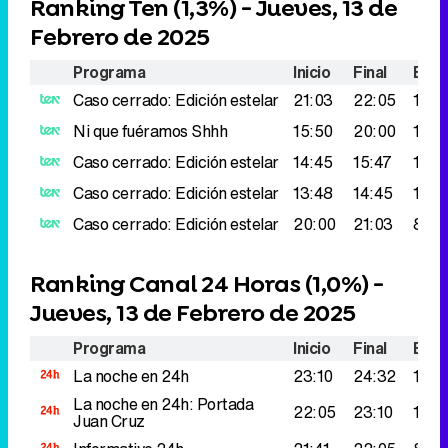
Ranking Ten (
1,3%
) - Jueves, 13 de
Febrero de 2025
Programa
Inicio
Final
Espe
Caso cerrado: Edición estelar
21:03
22:05
148.
Ni que fuéramos Shhh
15:50
20:00
142.
Caso cerrado: Edición estelar
14:45
15:47
122.
Caso cerrado: Edición estelar
13:48
14:45
100.
Caso cerrado: Edición estelar
20:00
21:03
84.0
Ranking Canal 24 Horas (
1,0%
) -
Jueves, 13 de Febrero de 2025
Programa
Inicio
Final
Espe
La noche en 24h
23:10
24:32
154.
La noche en 24h: Portada
22:05
23:10
149.
Juan Cruz