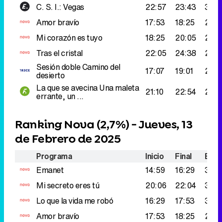
C. S. I.: Vegas
22:57
23:43
304
Amor bravío
17:53
18:25
296
Mi corazón es tuyo
18:25
20:05
287.
Tras el cristal
22:05
24:38
286
Sesión doble
Camino del
17:07
19:01
281.
desierto
La que se avecina
Una maleta
21:10
22:54
278.
errante, un ...
Ranking Nova (
2,7%
) - Jueves, 13
de Febrero de 2025
Programa
Inicio
Final
Espe
Emanet
14:59
16:29
388
Mi secreto eres tú
20:06
22:04
340
Lo que la vida me robó
16:29
17:53
304
Amor bravío
17:53
18:25
296