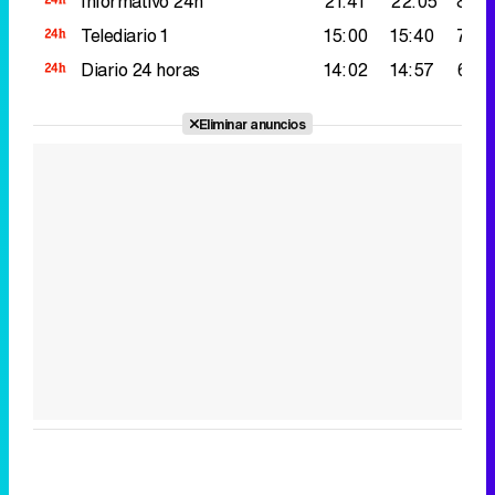
Informativo 24h
21:41
22:05
85.0
Telediario 1
15:00
15:40
72.0
Diario 24 horas
14:02
14:57
63.0
Eliminar anuncios