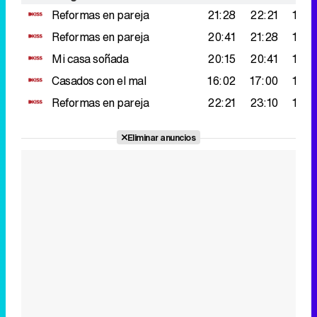
Reformas en pareja
21:28
22:21
180.
Reformas en pareja
20:41
21:28
157.
Mi casa soñada
20:15
20:41
126.
Casados con el mal
16:02
17:00
120.
Reformas en pareja
22:21
23:10
119.
Eliminar anuncios