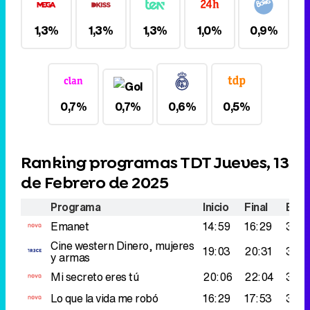
1,3%
1,3%
1,3%
1,0%
0,9%
0,7%
0,7%
0,6%
0,5%
Ranking programas TDT Jueves, 13
de Febrero de 2025
Programa
Inicio
Final
Espe
Emanet
14:59
16:29
388
Cine western
Dinero, mujeres
19:03
20:31
379.
y armas
Mi secreto eres tú
20:06
22:04
340
Lo que la vida me robó
16:29
17:53
304