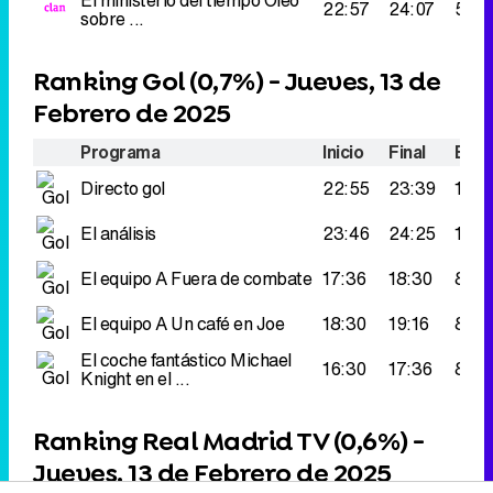
22:57
24:07
58.0
sobre ...
Ranking Gol (
0,7%
) - Jueves, 13 de
Febrero de 2025
Programa
Inicio
Final
Espe
Directo gol
22:55
23:39
131.
El análisis
23:46
24:25
115.
El equipo A
Fuera de combate
17:36
18:30
84.0
El equipo A
Un café en Joe
18:30
19:16
81.0
El coche fantástico
Michael
16:30
17:36
81.0
Knight en el ...
Ranking Real Madrid TV (
0,6%
) -
Jueves, 13 de Febrero de 2025