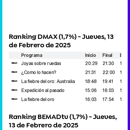
Ranking DMAX (
1,7%
) - Jueves, 13
de Febrero de 2025
Programa
Inicio
Final
Espe
Joyas sobre ruedas
20:29
21:30
178.
¿Como lo hacen?
21:31
22:00
173.
La fiebre del oro: Australia
18:48
19:41
147.
Expedición al pasado
15:06
16:03
145.
La fiebre del oro
16:03
17:54
143.
Ranking BEMADtv (
1,7%
) - Jueves,
13 de Febrero de 2025