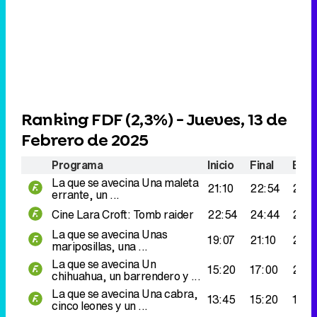
Ranking FDF (
2,3%
) - Jueves, 13 de
Febrero de 2025
Programa
Inicio
Final
Espe
La que se avecina
Una maleta
21:10
22:54
278.
errante, un ...
Cine
Lara Croft: Tomb raider
22:54
24:44
241.
La que se avecina
Unas
19:07
21:10
215.
mariposillas, una ...
La que se avecina
Un
15:20
17:00
205
chihuahua, un barrendero y ...
La que se avecina
Una cabra,
13:45
15:20
182.
cinco leones y un ...