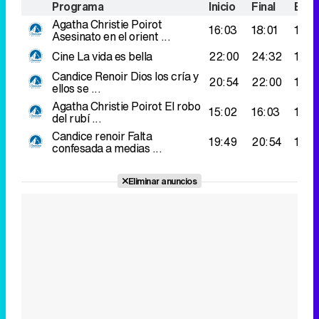
Programa
Inicio
Final
Espe
Agatha Christie Poirot
16:03
18:01
174.
Asesinato en el orient ...
Cine
La vida es bella
22:00
24:32
156.
Candice Renoir
Dios los cría y
20:54
22:00
133.
ellos se ...
Agatha Christie Poirot
El robo
15:02
16:03
122.
del rubí ...
Candice renoir
Falta
19:49
20:54
119.
confesada a medias ...
Eliminar anuncios