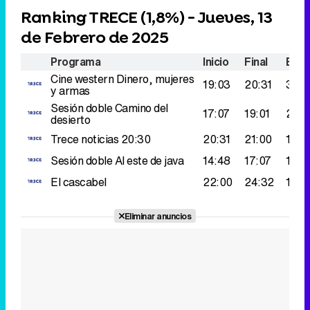
Ranking TRECE (
1,8%
) - Jueves, 13
de Febrero de 2025
Programa
Inicio
Final
Espe
Cine western
Dinero, mujeres
19:03
20:31
379.
y armas
Sesión doble
Camino del
17:07
19:01
281.
desierto
Trece noticias 20:30
20:31
21:00
193.
Sesión doble
Al este de java
14:48
17:07
166.
El cascabel
22:00
24:32
156.
Eliminar anuncios