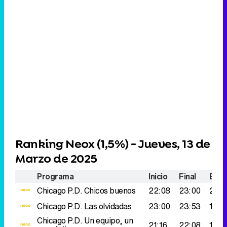
Ranking Neox (
1,5%
) - Jueves, 13 de
Marzo de 2025
Programa
Inicio
Final
Espe
Chicago P.D.
Chicos buenos
22:08
23:00
243
Chicago P.D.
Las olvidadas
23:00
23:53
191.
Chicago P.D.
Un equipo, un
21:16
22:08
181.