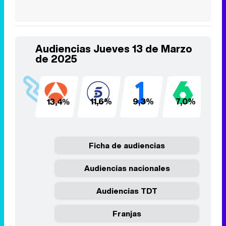
Audiencias Jueves 13 de Marzo
de 2025
13,4%
11,6%
9,3%
7,0%
5
Ficha de audiencias
Audiencias nacionales
Audiencias TDT
Franjas