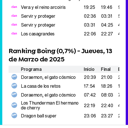
Vera y el reino arcoiris
19:25
19:46
99.0
Servir y proteger
02:36
03:31
54.0
Servir y proteger
03:31
04:25
49.0
Los casagrandes
22:06
22:27
43.0
Ranking Boing (
0,7%
) - Jueves, 13
de Marzo de 2025
Programa
Inicio
Final
Espe
Doraemon, el gato cósmico
20:39
21:00
201.
La casa de los retos
17:54
18:26
106.
Doraemon, el gato cósmico
07:42
08:03
75.0
Los Thunderman
El hermano
22:19
22:40
41.0
de cherry
Dragon ball super
23:06
23:27
27.0