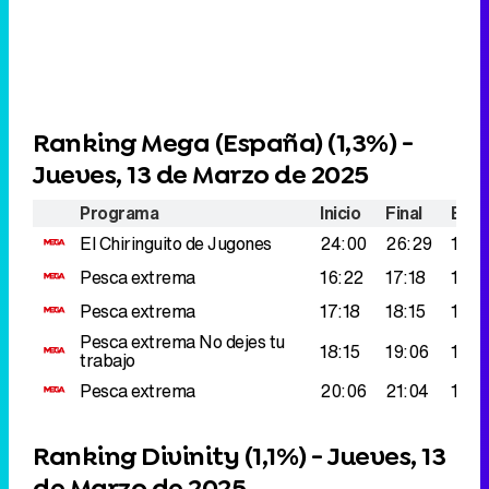
Ranking Mega (España) (
1,3%
) -
Jueves, 13 de Marzo de 2025
Programa
Inicio
Final
Espe
El Chiringuito de Jugones
24:00
26:29
190.
Pesca extrema
16:22
17:18
133.
Pesca extrema
17:18
18:15
123.
Pesca extrema
No dejes tu
18:15
19:06
114.
trabajo
Pesca extrema
20:06
21:04
102.
Ranking Divinity (
1,1%
) - Jueves, 13
de Marzo de 2025