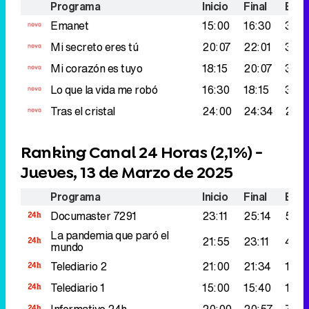
Programa
Inicio
Final
Espe
Emanet
15:00
16:30
347.
Mi secreto eres tú
20:07
22:01
325
Mi corazón es tuyo
18:15
20:07
317.
Lo que la vida me robó
16:30
18:15
302
Tras el cristal
24:00
24:34
247.
Ranking Canal 24 Horas (
2,1%
) -
Jueves, 13 de Marzo de 2025
Programa
Inicio
Final
Espe
Documaster
7291
23:11
25:14
520
La pandemia que paró el
21:55
23:11
483
mundo
Telediario 2
21:00
21:34
167.
Telediario 1
15:00
15:40
112.