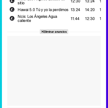
12:30
13:24
178.
sitio
Hawai 5.0
Tú y yo la perdimos
13:24
14:20
150.
Ncis: Los Ángeles
Agua
11:44
12:30
139.
caliente
Eliminar anuncios