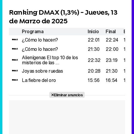
Ranking DMAX (
1,3%
) - Jueves, 13
de Marzo de 2025
Programa
Inicio
Final
Espe
¿Cómo lo hacen?
22:01
22:24
149.
¿Cómo lo hacen?
21:30
22:00
146.
Alienígenas
El top 10 de los
22:32
23:19
141.
misterios de las ...
Joyas sobre ruedas
20:28
21:30
131.
La fiebre del oro
15:56
16:54
129.
Eliminar anuncios