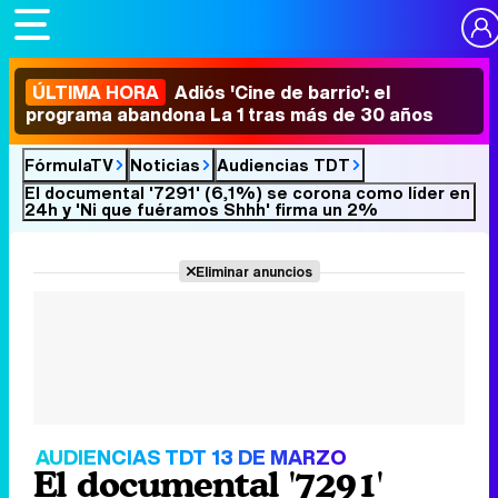
ÚLTIMA HORA
Adiós 'Cine de barrio': el
programa abandona La 1 tras más de 30 años
FórmulaTV
Noticias
Audiencias TDT
El documental '7291' (6,1%) se corona como líder en
24h y 'Ni que fuéramos Shhh' firma un 2%
Eliminar anuncios
AUDIENCIAS TDT 13 DE MARZO
El documental '7291'