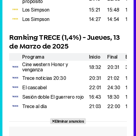
propósito
Los Simpson
15:21
15:48
171.
Los Simpson
14:27
14:54
159.
Ranking TRECE (
1,4%
) - Jueves, 13
de Marzo de 2025
Programa
Inicio
Final
Espe
Cine western
Honor y
18:32
20:31
304
venganza
Trece noticias 20:30
20:31
21:02
193.
El cascabel
22:01
24:30
162.
Sesión doble
El guerrero rojo
16:43
18:30
150.
Trece al día
21:03
22:00
110.
Eliminar anuncios