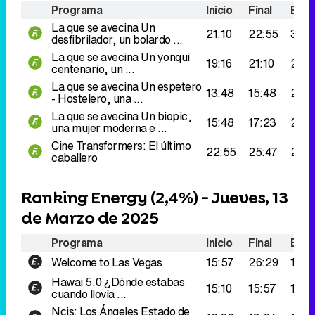
Programa
Inicio
Final
Espe
La que se avecina
Un
21:10
22:55
300
desfibrilador, un bolardo ...
La que se avecina
Un yonqui
19:16
21:10
228
centenario, un ...
La que se avecina
Un espetero
13:48
15:48
224
- Hostelero, una ...
La que se avecina
Un biopic,
15:48
17:23
221.
una mujer moderna e ...
Cine
Transformers: El último
22:55
25:47
210.
caballero
Ranking Energy (
2,4%
) - Jueves, 13
de Marzo de 2025
Programa
Inicio
Final
Espe
Welcome to Las Vegas
15:57
26:29
196.
Hawai 5.0
¿Dónde estabas
15:10
15:57
187.
cuando llovía ...
Ncis: Los Ángeles
Estado de