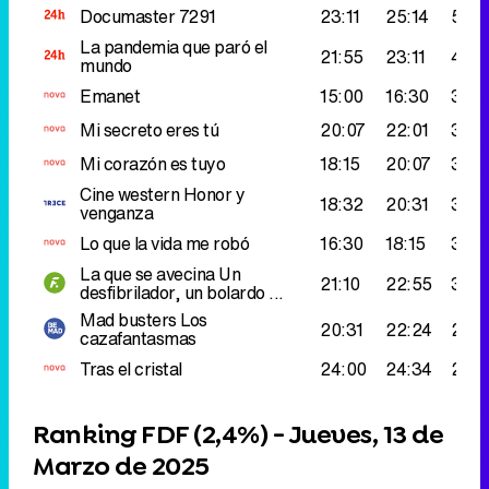
Documaster
7291
23:11
25:14
520
La pandemia que paró el
21:55
23:11
483
mundo
Emanet
15:00
16:30
347.
Mi secreto eres tú
20:07
22:01
325
Mi corazón es tuyo
18:15
20:07
317.
Cine western
Honor y
18:32
20:31
304
venganza
Lo que la vida me robó
16:30
18:15
302
La que se avecina
Un
21:10
22:55
300
desfibrilador, un bolardo ...
Mad busters
Los
20:31
22:24
250
cazafantasmas
Tras el cristal
24:00
24:34
247.
Ranking FDF (
2,4%
) - Jueves, 13 de
Marzo de 2025