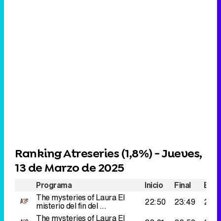
Ranking Atreseries (
1,8%
) - Jueves,
13 de Marzo de 2025
Programa
Inicio
Final
Espe
The mysteries of Laura
El
22:50
23:49
220
misterio del fin del ...
The mysteries of Laura
El