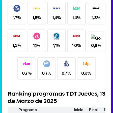
1,7%
1,5%
1,4%
1,4%
1,3%
1,3%
1,1%
1,1%
1,0%
0,9%
0,7%
0,7%
0,7%
0,3%
Ranking programas TDT Jueves, 13
de Marzo de 2025
Programa
Inicio
Final
Espe