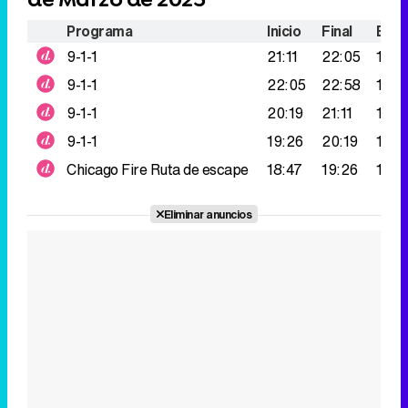
Programa
Inicio
Final
Espe
9-1-1
21:11
22:05
182.
9-1-1
22:05
22:58
143.
9-1-1
20:19
21:11
137.
9-1-1
19:26
20:19
116.
Chicago Fire
Ruta de escape
18:47
19:26
108.
Eliminar anuncios