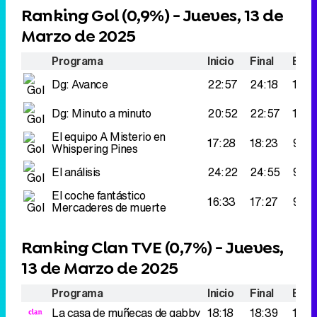
Ranking Gol (
0,9%
) - Jueves, 13 de
Marzo de 2025
Programa
Inicio
Final
Espe
Dg: Avance
22:57
24:18
195.
Dg: Minuto a minuto
20:52
22:57
114.
El equipo A
Misterio en
17:28
18:23
99.0
Whispering Pines
El análisis
24:22
24:55
94.0
El coche fantástico
16:33
17:27
94.0
Mercaderes de muerte
Ranking Clan TVE (
0,7%
) - Jueves,
13 de Marzo de 2025
Programa
Inicio
Final
Espe
La casa de muñecas de gabby
18:18
18:39
118.