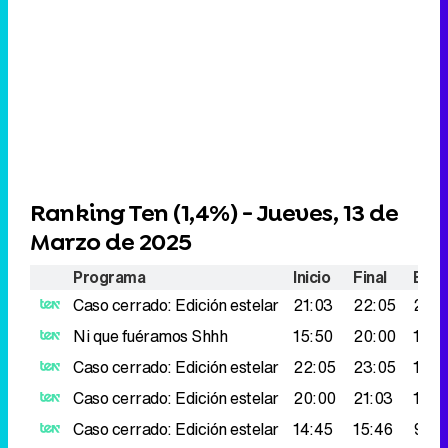
Ranking Ten (
1,4%
) - Jueves, 13 de
Marzo de 2025
Programa
Inicio
Final
Espe
Caso cerrado: Edición estelar
21:03
22:05
214.
Ni que fuéramos Shhh
15:50
20:00
175.
Caso cerrado: Edición estelar
22:05
23:05
170.
Caso cerrado: Edición estelar
20:00
21:03
152.
Caso cerrado: Edición estelar
14:45
15:46
98.0