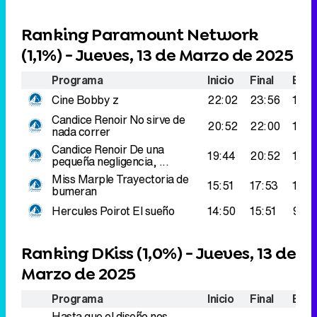
Ranking Paramount Network
(
1,1%
) - Jueves, 13 de Marzo de 2025
Programa
Inicio
Final
Espe
Cine
Bobby z
22:02
23:56
181.
Candice Renoir
No sirve de
20:52
22:00
170.
nada correr
Candice Renoir
De una
19:44
20:52
123.
pequeña negligencia, ...
Miss Marple
Trayectoria de
15:51
17:53
122.
bumeran
Hercules Poirot
El sueño
14:50
15:51
93.0
Ranking DKiss (
1,0%
) - Jueves, 13 de
Marzo de 2025
Programa
Inicio
Final
Espe
Hasta que el diseño nos