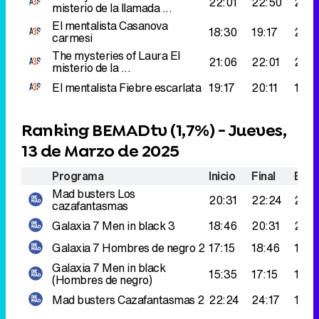
22:01
22:50
210.
misterio de la llamada ...
El mentalista
Casanova
18:30
19:17
209
carmesi
The mysteries of Laura
El
21:06
22:01
200
misterio de la ...
El mentalista
Fiebre escarlata
19:17
20:11
197.
Ranking BEMADtv (
1,7%
) - Jueves,
13 de Marzo de 2025
Programa
Inicio
Final
Espe
Mad busters
Los
20:31
22:24
250
cazafantasmas
Galaxia 7
Men in black 3
18:46
20:31
246
Galaxia 7
Hombres de negro 2
17:15
18:46
188.
Galaxia 7
Men in black
15:35
17:15
181.
(Hombres de negro)
Mad busters
Cazafantasmas 2
22:24
24:17
147.