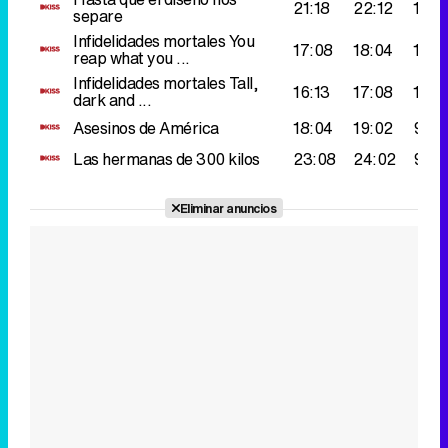
21:18
22:12
119.
separe
Infidelidades mortales
You
17:08
18:04
111.
reap what you ...
Infidelidades mortales
Tall,
16:13
17:08
103.
dark and ...
Asesinos de América
18:04
19:02
99.0
Las hermanas de 300 kilos
23:08
24:02
94.0
Eliminar anuncios