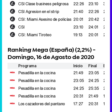
CSI
Clase business peligrosa
22:26
23:10
302
CSI
Agresion en el strip
21:40
22:26
294
CSI: Miami
Asesino de policías
20:01
20:42
270.
CSI
23:10
24:01
263
CSI: Miami
Tiroteo
19:13
20:01
245
Ranking Mega (España) (
2,2%
) -
Domingo, 16 de Agosto de 2020
Programa
Inicio
Final
Espe
Pesadilla en la cocina
21:49
23:05
285
Pesadilla en la cocina
23:05
24:25
272.
Pesadilla en la cocina
24:25
25:35
241.
Pesadilla en la cocina
20:31
21:49
196.
Los cazadores del pantano
17:27
20:31
183.