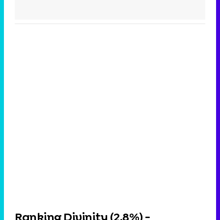
Ranking Divinity (
2,8%
) -