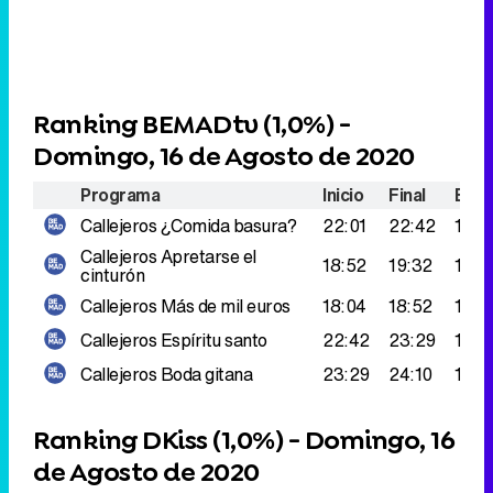
Ranking BEMADtv (
1,0%
) -
Domingo, 16 de Agosto de 2020
Programa
Inicio
Final
Espe
Callejeros
¿Comida basura?
22:01
22:42
158.
Callejeros
Apretarse el
18:52
19:32
136.
cinturón
Callejeros
Más de mil euros
18:04
18:52
134.
Callejeros
Espíritu santo
22:42
23:29
131.
Callejeros
Boda gitana
23:29
24:10
121.
Ranking DKiss (
1,0%
) - Domingo, 16
de Agosto de 2020