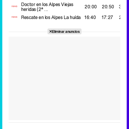
Doctor en los Alpes
Viejas
20:00
20:50
304
heridas (2ª ...
Rescate en los Alpes
La huída
16:40
17:27
264
Eliminar anuncios