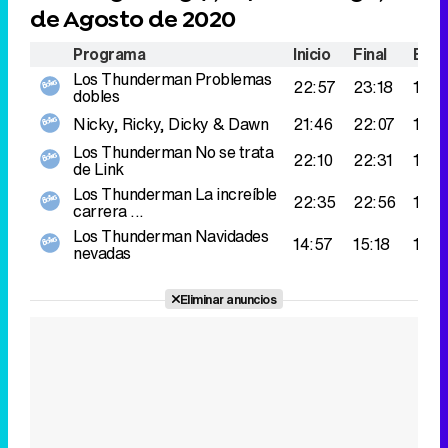
de Agosto de 2020
Programa
Inicio
Final
Espe
Los Thunderman
Problemas
22:57
23:18
147.
dobles
Nicky, Ricky, Dicky & Dawn
21:46
22:07
137.
Los Thunderman
No se trata
22:10
22:31
135.
de Link
Los Thunderman
La increíble
22:35
22:56
129.
carrera ...
Los Thunderman
Navidades
14:57
15:18
117.
nevadas
Eliminar anuncios