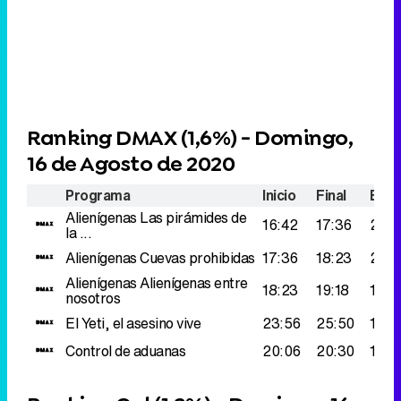
Ranking DMAX (
1,6%
) - Domingo,
16 de Agosto de 2020
Programa
Inicio
Final
Espe
Alienígenas
Las pirámides de
16:42
17:36
220
la ...
Alienígenas
Cuevas prohibidas
17:36
18:23
217.
Alienígenas
Alienígenas entre
18:23
19:18
176.
nosotros
El Yeti, el asesino vive
23:56
25:50
148.
Control de aduanas
20:06
20:30
141.