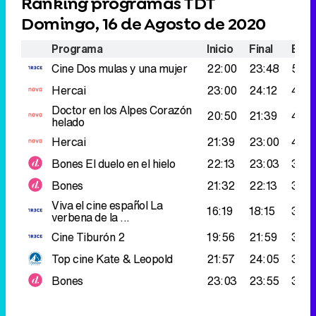
Ranking programas TDT
Domingo, 16 de Agosto de 2020
Programa
Inicio
Final
Espe
Cine
Dos mulas y una mujer
22:00
23:48
524
Hercai
23:00
24:12
493
Doctor en los Alpes
Corazón
20:50
21:39
420
helado
Hercai
21:39
23:00
409
Bones
El duelo en el hielo
22:13
23:03
376.
Bones
21:32
22:13
359
Viva el cine español
La
16:19
18:15
355
verbena de la ...
Cine
Tiburón 2
19:56
21:59
348
Top cine
Kate & Leopold
21:57
24:05
329
Bones
23:03
23:55
323