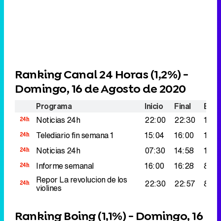
Ranking Canal 24 Horas (
1,2%
) -
Domingo, 16 de Agosto de 2020
Programa
Inicio
Final
Espe
Noticias 24h
22:00
22:30
128.
Telediario fin semana 1
15:04
16:00
106.
Noticias 24h
07:30
14:58
101.
Informe semanal
16:00
16:28
89.0
Repor
La revolucion de los
22:30
22:57
88.0
violines
Ranking Boing (
1,1%
) - Domingo, 16