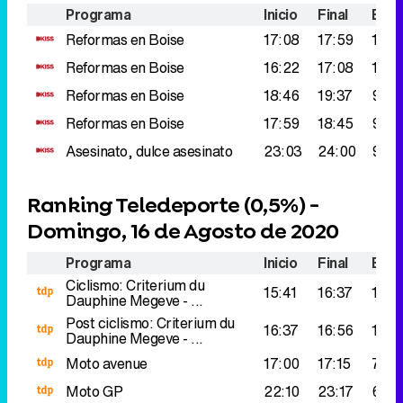
Programa
Inicio
Final
Espe
Reformas en Boise
17:08
17:59
102.
Reformas en Boise
16:22
17:08
101.
Reformas en Boise
18:46
19:37
98.0
Reformas en Boise
17:59
18:45
96.0
Asesinato, dulce asesinato
23:03
24:00
94.0
Ranking Teledeporte (
0,5%
) -
Domingo, 16 de Agosto de 2020
Programa
Inicio
Final
Espe
Ciclismo: Criterium du
15:41
16:37
175.
Dauphine
Megeve - ...
Post ciclismo: Criterium du
16:37
16:56
140.
Dauphine
Megeve - ...
Moto avenue
17:00
17:15
72.0
Moto GP
22:10
23:17
63.0