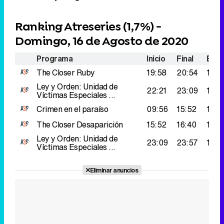
Ranking Atreseries (
1,7%
) -
Domingo, 16 de Agosto de 2020
Programa
Inicio
Final
Espe
The Closer
Ruby
19:58
20:54
142.
Ley y Orden: Unidad de
22:21
23:09
137.
Víctimas Especiales ...
Crimen en el paraíso
09:56
15:52
135.
The Closer
Desaparición
15:52
16:40
132.
Ley y Orden: Unidad de
23:09
23:57
129.
Víctimas Especiales ...
Eliminar anuncios