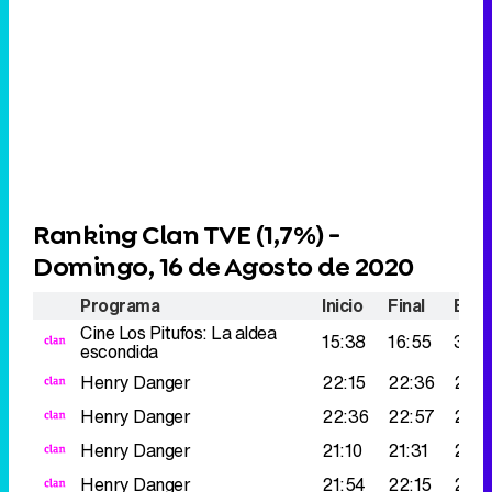
Ranking Clan TVE (
1,7%
) -
Domingo, 16 de Agosto de 2020
Programa
Inicio
Final
Espe
Cine
Los Pitufos: La aldea
15:38
16:55
302
escondida
Henry Danger
22:15
22:36
220
Henry Danger
22:36
22:57
219.
Henry Danger
21:10
21:31
212.
Henry Danger
21:54
22:15
204