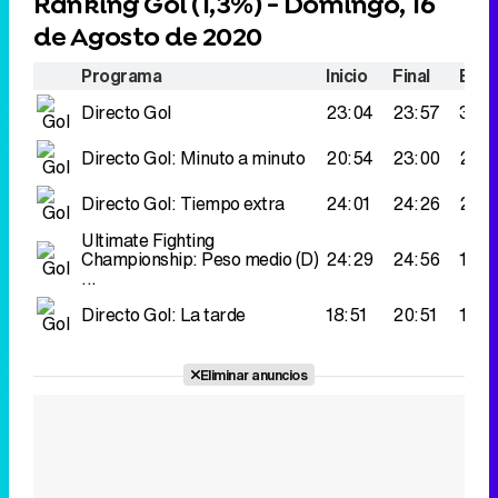
Ranking Gol (
1,3%
) - Domingo, 16
de Agosto de 2020
Programa
Inicio
Final
Espe
Directo Gol
23:04
23:57
321.
Directo Gol: Minuto a minuto
20:54
23:00
215.
Directo Gol: Tiempo extra
24:01
24:26
214.
Ultimate Fighting
Championship: Peso medio (D)
24:29
24:56
133.
...
Directo Gol: La tarde
18:51
20:51
131.
Eliminar anuncios