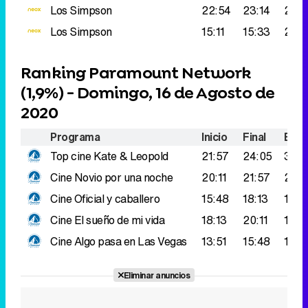
Los Simpson
22:54
23:14
253
Los Simpson
15:11
15:33
244
Ranking Paramount Network
(
1,9%
) - Domingo, 16 de Agosto de
2020
Programa
Inicio
Final
Espe
Top cine
Kate & Leopold
21:57
24:05
329
Cine
Novio por una noche
20:11
21:57
219.
Cine
Oficial y caballero
15:48
18:13
174.
Cine
El sueño de mi vida
18:13
20:11
171.
Cine
Algo pasa en Las Vegas
13:51
15:48
104.
Eliminar anuncios