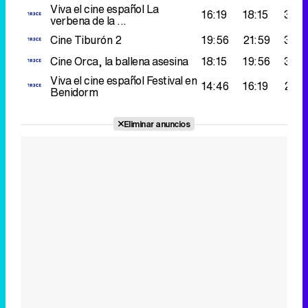
Viva el cine español
La
16:19
18:15
355
verbena de la ...
Cine
Tiburón 2
19:56
21:59
348
Cine
Orca, la ballena asesina
18:15
19:56
315.
Viva el cine español
Festival en
14:46
16:19
210.
Benidorm
Eliminar anuncios