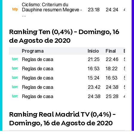
Ciclismo: Criterium du
Dauphine resumen
Megeve -
23:18
24:24
41.0
...
Ranking Ten (
0,4%
) - Domingo, 16
de Agosto de 2020
Programa
Inicio
Final
Espe
Reglas de casa
21:25
22:46
59.0
Reglas de casa
16:53
18:22
55.0
Reglas de casa
15:24
16:53
54.0
Reglas de casa
23:42
24:38
50.0
Reglas de casa
24:38
25:28
46.0
Ranking Real Madrid TV (
0,4%
) -
Domingo, 16 de Agosto de 2020
Programa
Inicio
Final
Espe