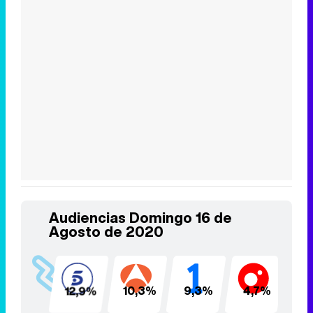
Audiencias Domingo 16 de
Agosto de 2020
12,9%
10,3%
9,3%
4,7%
4