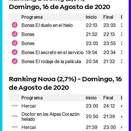
Domingo, 16 de Agosto de 2020
Programa
Inicio
Final
Espe
Bones
El duelo en el hielo
22:13
23:03
376.
Bones
21:32
22:13
359
Bones
23:03
23:55
323
Bones
El secreto en el servicio
19:54
20:34
314.
Bones
El rodaje de la película
20:34
21:32
300
Ranking Nova (
2,7%
) - Domingo, 16
de Agosto de 2020
Programa
Inicio
Final
Espe
Hercai
23:00
24:12
493
Doctor en los Alpes
Corazón
20:50
21:39
420
helado
Hercai
21:39
23:00
409