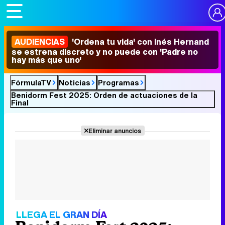
AUDIENCIAS
'Ordena tu vida' con Inés Hernand
se estrena discreto y no puede con 'Padre no
hay más que uno'
FórmulaTV
Noticias
Programas
Benidorm Fest 2025: Orden de actuaciones de la
Final
Eliminar anuncios
LLEGA EL GRAN DÍA