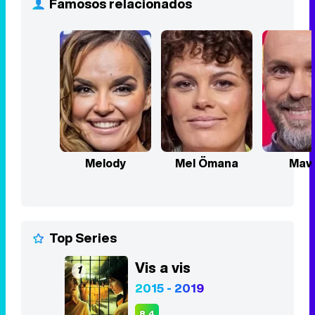
Melody
Mel Ömana
Maw
Top Series
Vis a vis
1
2015 - 2019
8,4
Stranger Things
2