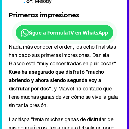
Sigue a FormulaTV en WhatsApp
Nada más conocer el orden, los ocho finalistas
han dado sus primeras impresiones. Daniela
Blasco está "muy concentradas en pulir cosas",
Kuve ha asegurado que disfrutó "mucho
abriendo y ahora siendo segunda voy a
disfrutar por dos"
, y Mawot ha contado que
tiene muchas ganas de ver cómo se vive la gala
sin tanta presión.
Lachispa "tenía muchas ganas de disfrutar de
mis compañeros, tenía ganas del salir un poco
antes", tal y como ha dicho, a Mel Ömana le
"encantó abrir la gala, pero el 5 es mi número
favorito", asegura, J KBello considera que