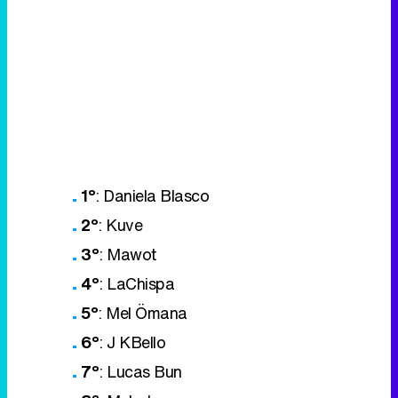
1º
: Daniela Blasco
2º
: Kuve
3º
: Mawot
4º
: LaChispa
5º
: Mel Ömana
6º
: J KBello
7º
: Lucas Bun
8º
: Melody
Primeras impresiones