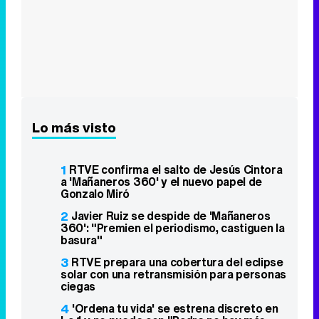
Lo más visto
1
RTVE confirma el salto de Jesús Cintora
a 'Mañaneros 360' y el nuevo papel de
Gonzalo Miró
2
Javier Ruiz se despide de 'Mañaneros
360': "Premien el periodismo, castiguen la
basura"
3
RTVE prepara una cobertura del eclipse
solar con una retransmisión para personas
ciegas
4
'Ordena tu vida' se estrena discreto en
La 1 y no puede con "Padre no hay más
que uno"
5
Mario Cimarro pide trabajo pero rechaza
los realities: "Necesito trabajar como
actor"