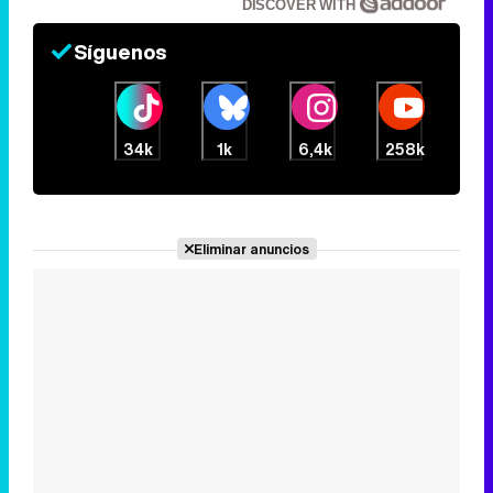
34k
1k
6,4k
258k
Eliminar anuncios