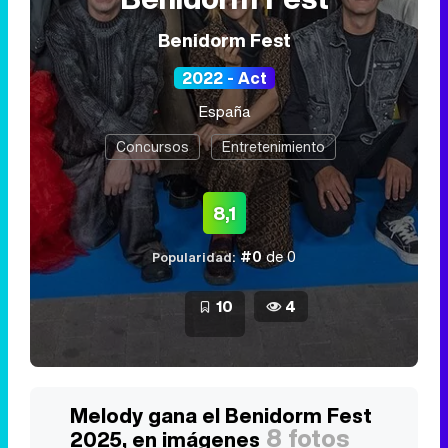
Benidorm Fest
2022 - Act
España
Concursos
Entretenimiento
8,1
#0
de 0
Popularidad:
10
4
Melody gana el Benidorm Fest
8 fotos
2025, en imágenes