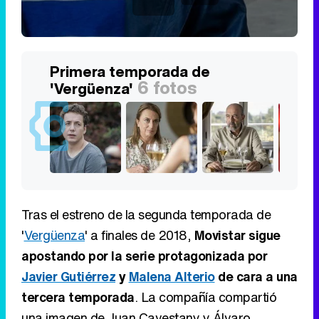
Primera temporada de
6 fotos
'Vergüenza'
Tras el estreno de la segunda temporada de
'
Vergüenza
' a finales de 2018,
Movistar sigue
apostando por la serie protagonizada por
Javier Gutiérrez
y
Malena Alterio
de cara a una
tercera temporada
. La compañía compartió
una imagen de Juan Cavestany y Álvaro