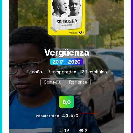
Vergüenza
2017 - 2020
España
3 temporadas
23 capítulos
Comedia
Romance
8,0
#0
de 0
Popularidad:
12
2