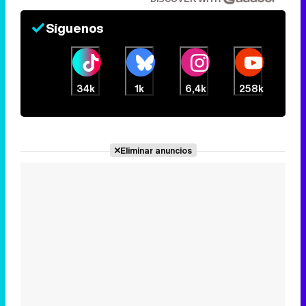
Síguenos
34k
1k
6,4k
258k
Eliminar anuncios