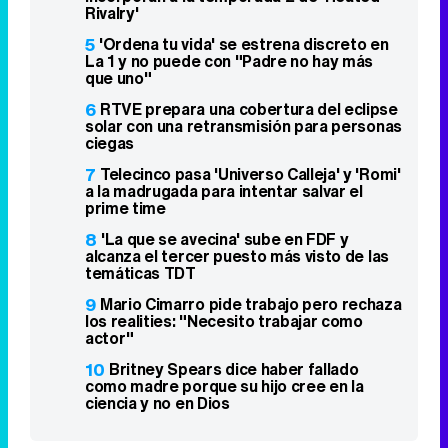
Rivalry'
5
'Ordena tu vida' se estrena discreto en
La 1 y no puede con "Padre no hay más
que uno"
6
RTVE prepara una cobertura del eclipse
solar con una retransmisión para personas
ciegas
7
Telecinco pasa 'Universo Calleja' y 'Romi'
a la madrugada para intentar salvar el
prime time
8
'La que se avecina' sube en FDF y
alcanza el tercer puesto más visto de las
temáticas TDT
9
Mario Cimarro pide trabajo pero rechaza
los realities: "Necesito trabajar como
actor"
10
Britney Spears dice haber fallado
como madre porque su hijo cree en la
ciencia y no en Dios