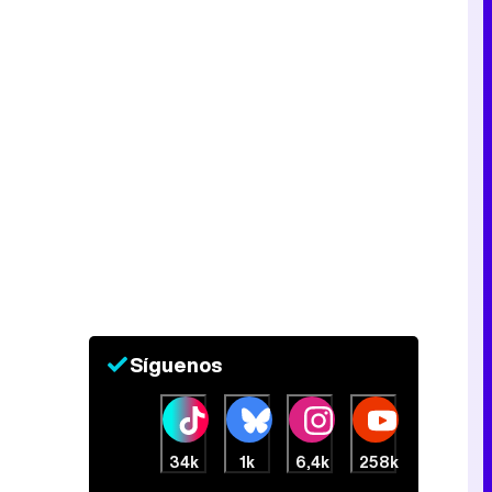
Síguenos
34k
1k
6,4k
258k