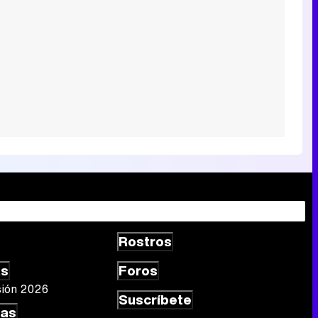
Rostros
as
Foros
sión 2026
Suscríbete
las