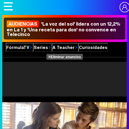
AUDIENCIAS
'La voz del sol' lidera con un 12,2%
en La 1 y 'Una receta para dos' no convence en
Telecinco
FórmulaTV
Series
A Teacher
Curiosidades
Eliminar anuncios