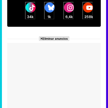
34k
1k
6,4k
258k
Canción ganadora de Eurovisión 2026: DARA con "Bangaranga" por Bulgaria
Eliminar anuncios