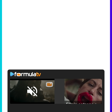
Loaded
:
25.30%
/
Unmute
Filmin estrena el tráiler de 'Millennial Mal', su nueva comedia universitaria de la mano de Lorena Iglesias