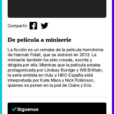
'120 Minutos' celebra sus 2.000 programas en Telemadrid con un vídeo del día a día en la redacción
Compartir:
De película a miniserie
La ficción es un remake de la película homónima
Tráiler de '33 días', la nueva serie de Atresplayer con Julián Villagrán y José Manuel Poga
de Hannah Fidell, que se estrenó en 2013. La
miniserie también ha sido creada, escrita y
dirigida por ella. Mientras que la película estaba
protagonizada por Lindsay Burdge y Will Brittain,
la serie emitida en Hulu y HBO España está
interpretada por Kate Mara y Nick Robinson,
Tráiler en catalán de 'Ravalear', la nueva serie de HBO Max sobre los fondos buitre
quienes se ponen en la piel de Claire y Eric.
Síguenos
Tráiler de la tercera temporada de 'The Walking Dead: Dead City' de AMC+