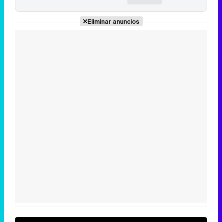
Eliminar anuncios
Canción ganadora de Eurovisión 2026: DARA con "Bangaranga" por Bulgaria