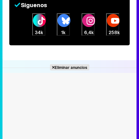
Síguenos
34k
1k
6,4k
258k
Eliminar anuncios