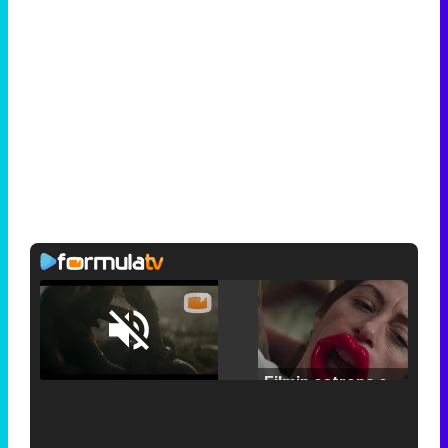
Loaded
:
25.30%
/
Unmute
Filmin estrena el tráiler de 'Millennial Mal', su nueva comedia universitaria de la mano de Lorena Iglesias