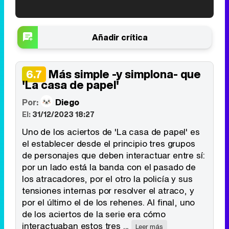
'120 Minutos' celebra sus 2.000 programas en Telemadrid con un vídeo del día a día en la redacción
Añadir crítica
Más simple -y simplona- que
6.7
'La casa de papel'
Tráiler de '33 días', la nueva serie de Atresplayer con Julián Villagrán y José Manuel Poga
Por:
Diego
El:
31/12/2023 18:27
Uno de los aciertos de 'La casa de papel' es
Tráiler en catalán de 'Ravalear', la nueva serie de HBO Max sobre los fondos buitre
el establecer desde el principio tres grupos
de personajes que deben interactuar entre sí:
por un lado está la banda con el pasado de
los atracadores, por el otro la policía y sus
tensiones internas por resolver el atraco, y
Tráiler de la tercera temporada de 'The Walking Dead: Dead City' de AMC+
por el último el de los rehenes. Al final, uno
de los aciertos de la serie era cómo
interactuaban estos tres ...
Leer más