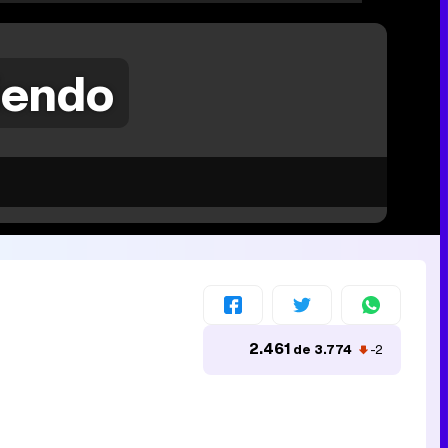
riendo
2.461
de 3.774
-2