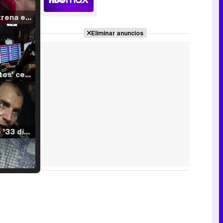
Filmin estrena el tráiler de 'Millennial Mal', su nueva comedia universitaria de la mano de Lorena Iglesias
Eliminar anuncios
'120 Minutos' celebra sus 2.000 programas en Telemadrid con un vídeo del día a día en la redacción
Tráiler de '33 días', la nueva serie de Atresplayer con Julián Villagrán y José Manuel Poga
Tráiler en catalán de 'Ravalear', la nueva serie de HBO Max sobre los fondos buitre