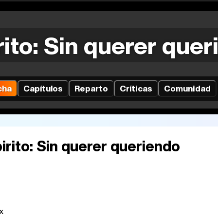
ito: Sin querer que
cha
Capítulos
Reparto
Críticas
Comunidad
rito: Sin querer queriendo
x