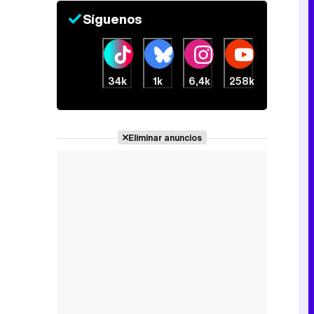
Síguenos
34k
1k
6,4k
258k
Eliminar anuncios