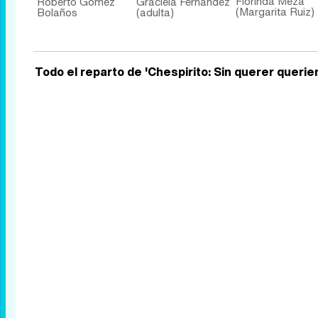
Florinda Meza
Roberto Gómez
Graciela Fernández
(Margarita Ruiz)
Bolaños
(adulta)
Todo el reparto de 'Chespirito: Sin querer querie