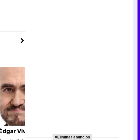
Tráiler de la tercera temporada de 'The Walking Dead: Dead City' de AMC+
Canción ganadora de Eurovisión 2026: DARA con "Bangaranga" por Bulgaria
Édgar Vivar
Reparto
completo
Eliminar anuncios