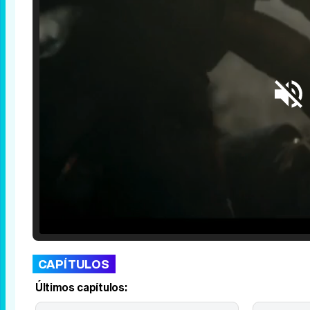
Loaded
:
25.30%
/
Unmute
CAPÍTULOS
Últimos capítulos: