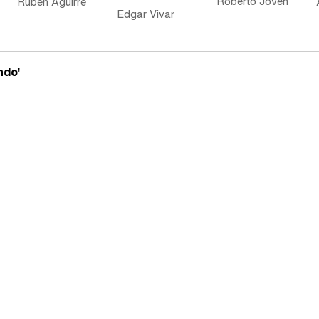
Roberto Joven
Rubén Aguirre
Edgar Vivar
ndo'