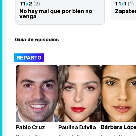
T1
x
2
(2)
T1
x
1
(1)
No hay mal que por bien no
Zapater
venga
Guía de episodios
REPARTO
Bárbara Lóp
Pablo Cruz
Paulina Dávila