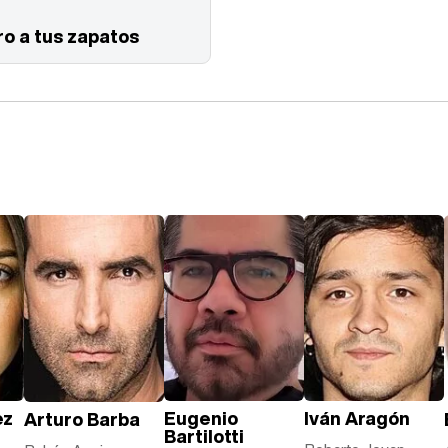
o a tus zapatos
ez
Eugenio
Iván Aragón
Arturo Barba
Bartilotti