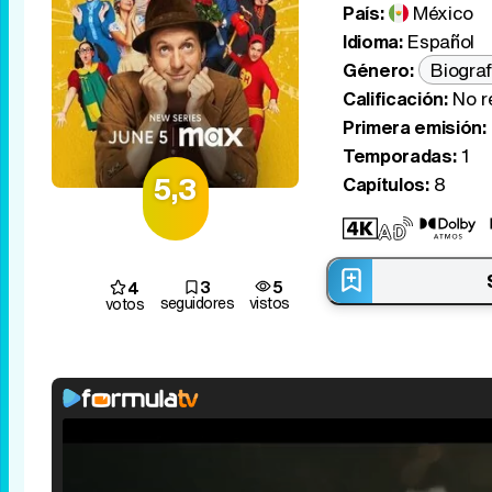
País:
México
Idioma:
Español
Género:
Biograf
Calificación:
No r
Primera emisión:
Temporadas:
1
5,3
Capítulos:
8
3
5
4
seguidores
vistos
votos