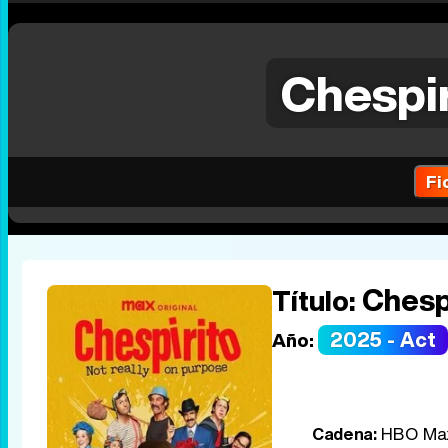
Chespir
Fi
Chespi
Título:
2025 - Act
Año:
Cadena:
HBO Ma