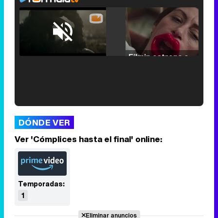
Loaded
:
25.30%
/
Unmute
Filmin estrena el tráiler de 'Millennial Mal', su nueva comedia universitaria de la mano de Lorena Iglesias
'120 Minutos' celebra sus 2.000 programas en Telemadrid con un vídeo del día a día en la redacción
DÓNDE VER
Ver 'Cómplices hasta el final' online:
Tráiler de '33 días', la nueva serie de Atresplayer con Julián Villagrán y José Manuel Poga
Temporadas:
1
Eliminar anuncios