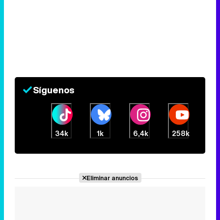
Síguenos
34k
1k
6,4k
258k
Eliminar anuncios