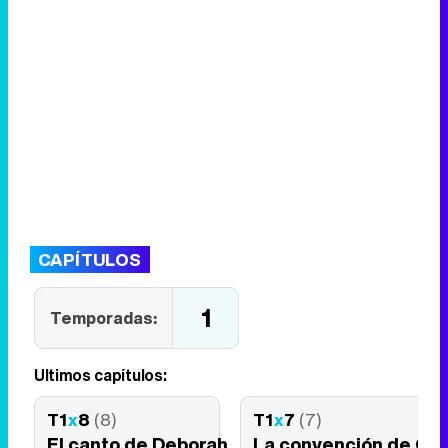
CAPÍTULOS
1
Temporadas:
Últimos capítulos:
T1
x
8
(8)
T1
x
7
(7)
El canto de Deborah
La convención de Gin