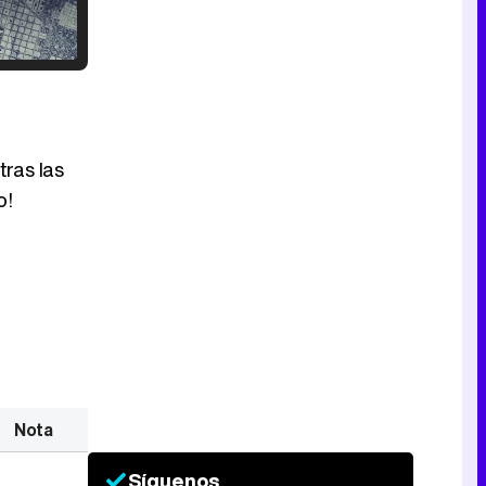
Tráiler en catalán de 'Ravalear', la nueva serie de HBO Max sobre los fondos buitre
ras las
o!
Tráiler de la tercera temporada de 'The Walking Dead: Dead City' de AMC+
Canción ganadora de Eurovisión 2026: DARA con "Bangaranga" por Bulgaria
Nota
Síguenos