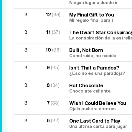
Ningún lugar a donde ir
3
12
(38)
My Final Gift to You
Mi regalo final para ti
3
11
(37)
The Dwarf Star Conspirac
La conspiración de la estrell
3
10
(36)
Built, Not Born
Construido, no nacido
3
9
(35)
Isn't That a Paradox?
¿Eso no es una paradoja?
3
8
(34)
Hot Chocolate
Chocolate caliente
3
7
(33)
Wish I Could Believe You
Ojalá pudiera creeros
3
6
(32)
One Last Card to Play
Una última carta para jugar