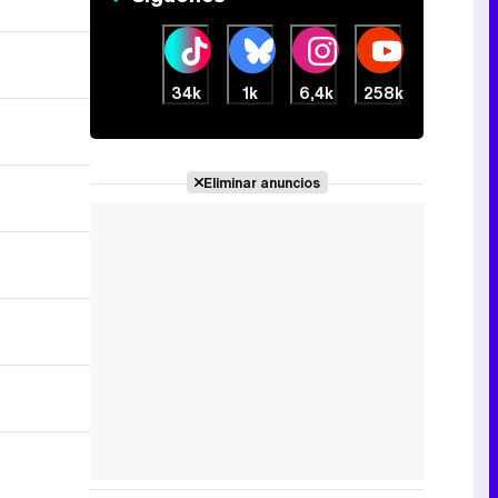
34k
1k
6,4k
258k
Eliminar anuncios