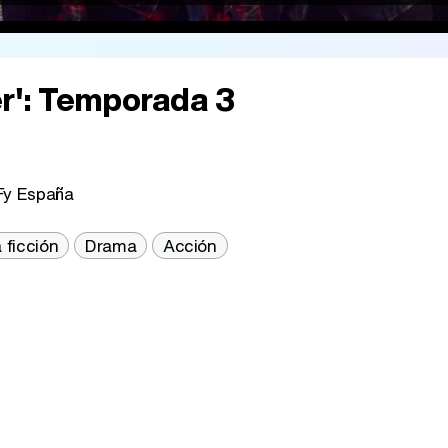
r': Temporada 3
Fy España
 ficción
Drama
Acción