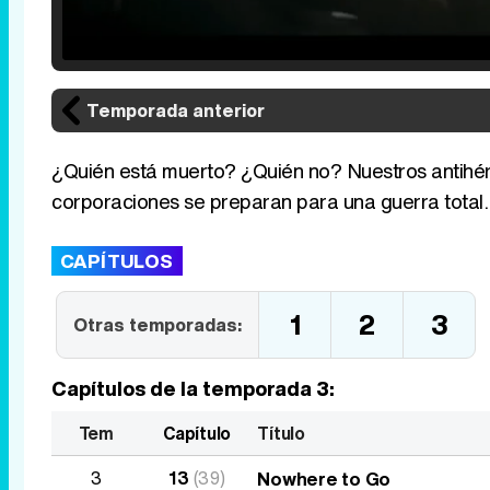
Loaded
:
25.30%
/
Unmute
Temporada anterior
¿Quién está muerto? ¿Quién no? Nuestros antihé
corporaciones se preparan para una guerra total. 
CAPÍTULOS
1
2
3
Otras temporadas:
Capítulos de la temporada 3:
Tem
Capítulo
Título
3
13
(39)
Nowhere to Go