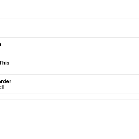
n
This
arder
il