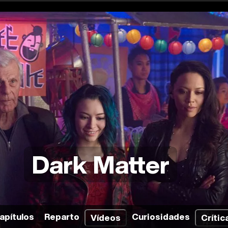
Dark Matter
apítulos
Reparto
Curiosidades
Vídeos
Crític