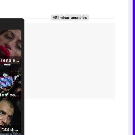
Eliminar anuncios
Filmin estrena el tráiler de 'Millennial Mal', su nueva comedia universitaria de la mano de Lorena Iglesias
'120 Minutos' celebra sus 2.000 programas en Telemadrid con un vídeo del día a día en la redacción
Tráiler de '33 días', la nueva serie de Atresplayer con Julián Villagrán y José Manuel Poga