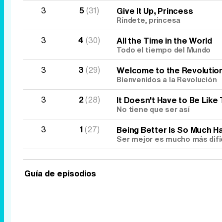
3
5
(31)
Give It Up, Princess
Ríndete, princesa
3
4
(30)
All the Time in the World
Todo el tiempo del Mundo
3
3
(29)
Welcome to the Revolutio
Bienvenidos a la Revolución
3
2
(28)
It Doesn't Have to Be Like 
No tiene que ser así
3
1
(27)
Being Better Is So Much H
Ser mejor es mucho más difíc
Guía de episodios