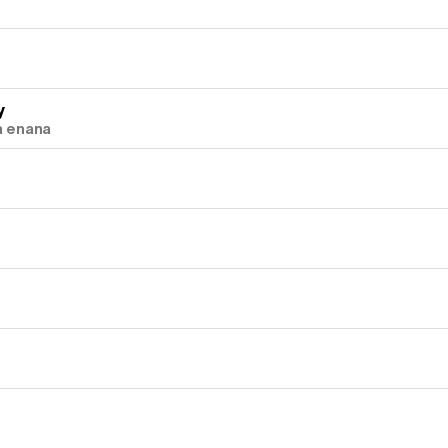
y
a enana