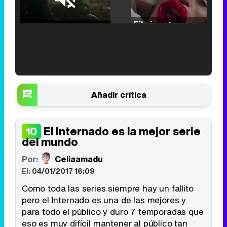
Loaded
:
25.30%
/
Unmute
Filmin estrena el tráiler de 'Millennial Mal', su nueva comedia universitaria de la mano de Lorena Iglesias
'120 Minutos' celebra sus 2.000 programas en Telemadrid con un vídeo del día a día en la redacción
Añadir crítica
El Internado es la mejor serie
10
del mundo
Tráiler de '33 días', la nueva serie de Atresplayer con Julián Villagrán y José Manuel Poga
Por:
Celiaamadu
El:
04/01/2017 16:09
Como toda las series siempre hay un fallito
Tráiler en catalán de 'Ravalear', la nueva serie de HBO Max sobre los fondos buitre
pero el Internado es una de las mejores y
para todo el público y duro 7 temporadas que
eso es muy difícil mantener al público tan