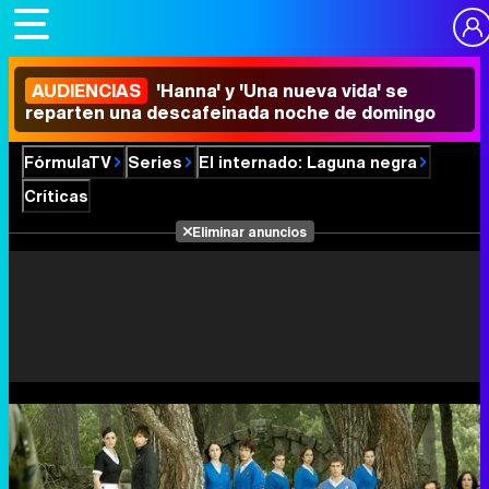
AUDIENCIAS
'Hanna' y 'Una nueva vida' se
reparten una descafeinada noche de domingo
FórmulaTV
Series
El internado: Laguna negra
Críticas
Eliminar anuncios