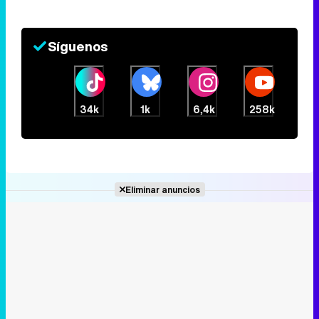
Síguenos
34k
1k
6,4k
258k
Eliminar anuncios