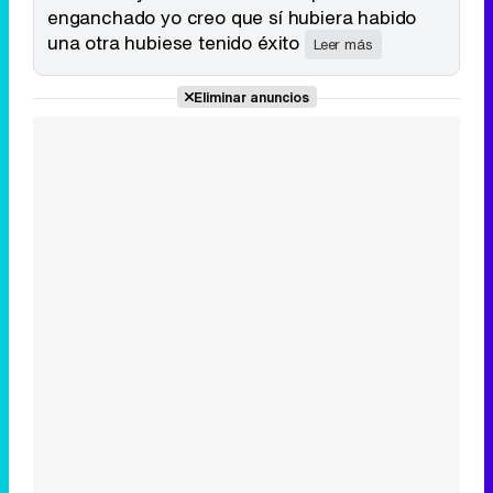
enganchado yo creo que sí hubiera habido
una otra hubiese tenido éxito
Leer más
Tráiler de la tercera temporada de 'The Walking Dead: Dead City' de AMC+
Eliminar anuncios
Canción ganadora de Eurovisión 2026: DARA con "Bangaranga" por Bulgaria