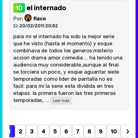
el internado
10
Por:
flaco
El:
20/02/2011 20:52
para mi el internado ha sido la mejor serie
que he visto (hasta el momento) y esque
combinava de todos los generos:misterio
accion drama amor comedia ... ha tenido una
audiencia muy considerable,aunque al final
se torciera un poco, y esque aguantar siete
temporadas como lider de pantalla no es
facil. para mi la serie esta dividida en tres
etapas: la primera fueron las tres primeras
temporadas, ...
Leer más
1
2
3
4
5
6
7
8
9
10