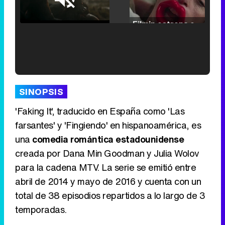
Loaded
:
25.30%
/
Unmute
Filmin estrena el tráiler de 'Millennial Mal', su nueva comedia universitaria de la mano de Lorena Iglesias
'120 Minutos' celebra sus 2.000 programas en Telemadrid con un vídeo del día a día en la redacción
SINOPSIS
'Faking It', traducido en España como 'Las
farsantes' y 'Fingiendo' en hispanoamérica, es
una
comedia romántica estadounidense
Tráiler de '33 días', la nueva serie de Atresplayer con Julián Villagrán y José Manuel Poga
creada por Dana Min Goodman y Julia Wolov
para la cadena MTV. La serie se emitió entre
abril de 2014 y mayo de 2016 y cuenta con un
total de 38 episodios repartidos a lo largo de 3
Tráiler en catalán de 'Ravalear', la nueva serie de HBO Max sobre los fondos buitre
temporadas.