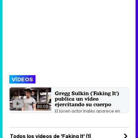
VÍDEOS
Gregg Sulkin ('Faking It')
publica un vídeo
ejercitando su cuerpo
00:03
El joven actor inglés aparece en
el vídeo publicado en Instagram
ejercitando su cuerpo ...
18 de enero 2017
Todos los videos de 'Faking It' (1)