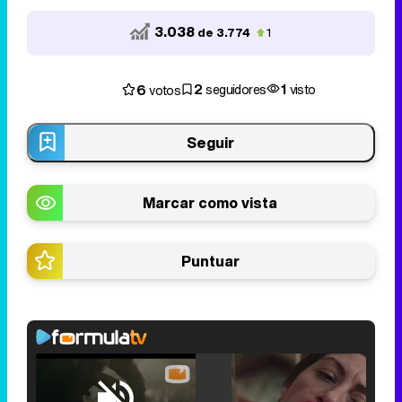
3.038
de 3.774
1
2
1
6
seguidores
visto
votos
Seguir
Marcar como vista
Puntuar