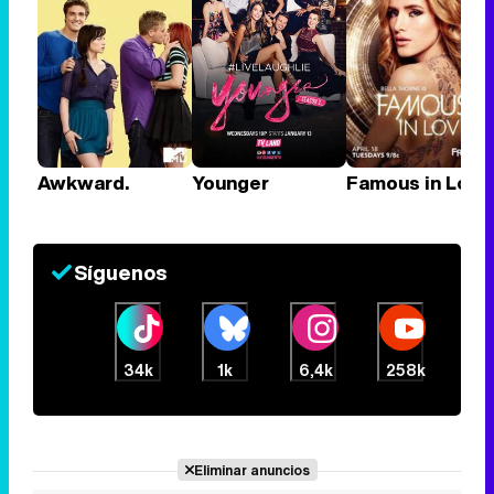
Awkward.
Younger
Famous in Love
Síguenos
34k
1k
6,4k
258k
Eliminar anuncios