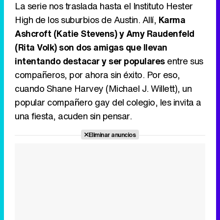
La serie nos traslada hasta el Instituto Hester
High de los suburbios de Austin. Allí,
Karma
Tráiler de la tercera temporada de 'The Walking Dead: Dead City' de AMC+
Ashcroft (Katie Stevens) y Amy Raudenfeld
(Rita Volk) son dos amigas que llevan
intentando destacar y ser populares
entre sus
compañeros, por ahora sin éxito. Por eso,
Canción ganadora de Eurovisión 2026: DARA con "Bangaranga" por Bulgaria
cuando Shane Harvey (Michael J. Willett), un
popular compañero gay del colegio, les invita a
una fiesta, acuden sin pensar.
Eliminar anuncios