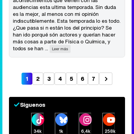
acontecimientos que vienen con las
audiencias esta ultima temporada. Sin duda
es la mejor, al menos con mi opinión
indiscutiblemente. Esta temporada lo es todo.
¿Que pasa si n están los del principio? Se
han ido porqué són actores y querían hacer
más cosas a parte de Física o Química, y
todos se han ...
Leer más
1
2
3
4
5
6
7
Síguenos
34k
1k
6,4k
258k