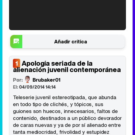
'120 Minutos' celebra sus 2.000 programas en Telemadrid con un vídeo del día a día en la redacción
Añadir crítica
Apología seriada de la
1
alienación juvenil contemporánea
Tráiler de '33 días', la nueva serie de Atresplayer con Julián Villagrán y José Manuel Poga
Por:
Brubaker01
El:
04/09/2014 14:14
Teleserie juvenil estereotipada, que abunda
Tráiler en catalán de 'Ravalear', la nueva serie de HBO Max sobre los fondos buitre
en todo tipo de clichés, y tópicos, sus
guiones son huecos, innecesarios, faltos de
contenido, destinados a un público devorador
de caras nuevas y ya de por sí alienado entre
tanta mediocridad, frivolidad y estupidez