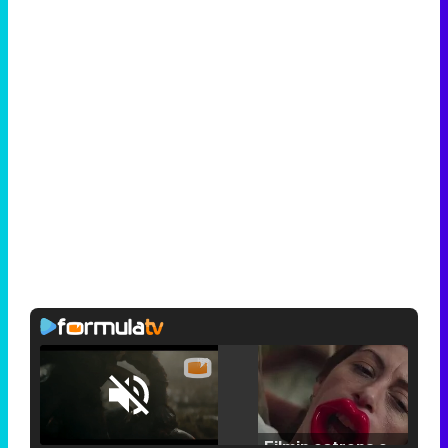
Loaded
:
25.30%
/
Unmute
Filmin estrena el tráiler de 'Millennial Mal', su nueva comedia universitaria de la mano de Lorena Iglesias