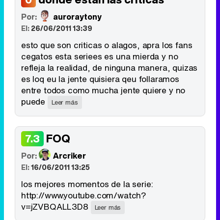
Por:
auroraytony
El:
26/06/2011 13:39
esto que son criticas o alagos, apra los fans
cegatos esta seriees es una mierda y no
refleja la realidad, de ninguna manera, quizas
es loq eu la jente quisiera qeu follaramos
entre todos como mucha jente quiere y no
puede
Leer más
FOQ
7.3
Por:
Arcriker
El:
16/06/2011 13:25
los mejores momentos de la serie:
http://www.youtube.com/watch?
v=jZVBQALL3D8
Leer más