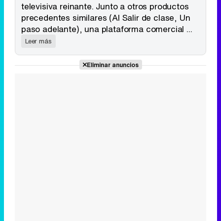
Tráiler de la tercera temporada de 'The Walking Dead: Dead City' de AMC+
televisiva reinante. Junto a otros productos
precedentes similares (Al Salir de clase, Un
paso adelante), una plataforma comercial ...
Leer más
Canción ganadora de Eurovisión 2026: DARA con "Bangaranga" por Bulgaria
Eliminar anuncios