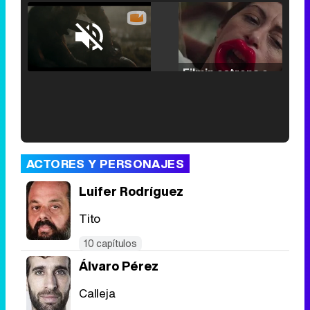
Loaded
:
25.30%
/
Unmute
Filmin estrena el tráiler de 'Millennial Mal', su nueva comedia universitaria de la mano de Lorena Iglesias
'120 Minutos' celebra sus 2.000 programas en Telemadrid con un vídeo del día a día en la redacción
ACTORES Y PERSONAJES
Luifer Rodríguez
Tito
Tráiler de '33 días', la nueva serie de Atresplayer con Julián Villagrán y José Manuel Poga
10 capítulos
Álvaro Pérez
Calleja