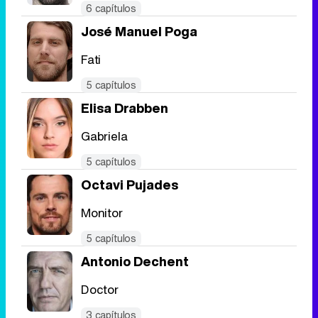
Tráiler en catalán de 'Ravalear', la nueva serie de HBO Max sobre los fondos buitre
6 capítulos
José Manuel Poga
Fati
Tráiler de la tercera temporada de 'The Walking Dead: Dead City' de AMC+
5 capítulos
Elisa Drabben
Gabriela
5 capítulos
Canción ganadora de Eurovisión 2026: DARA con "Bangaranga" por Bulgaria
Octavi Pujades
Monitor
5 capítulos
Antonio Dechent
Doctor
3 capítulos