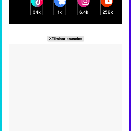
34k
1k
6,4k
258k
Eliminar anuncios