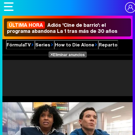
ÚLTIMA HORA
Adiós 'Cine de barrio': el
programa abandona La 1 tras más de 30 años
FórmulaTV
Series
How to Die Alone
Reparto
Eliminar anuncios