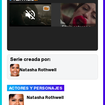
Loaded
:
25.30%
/
Unmute
Filmin estrena el tráiler de 'Millennial Mal', su nueva comedia universitaria de la mano de Lorena Iglesias
'120 Minutos' celebra sus 2.000 programas en Telemadrid con un vídeo del día a día en la redacción
Serie creada por:
Natasha Rothwell
Tráiler de '33 días', la nueva serie de Atresplayer con Julián Villagrán y José Manuel Poga
ACTORES Y PERSONAJES
Natasha Rothwell