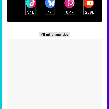
34k
1k
6,4k
258k
Eliminar anuncios