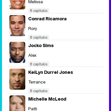
Melissa
Tráiler en catalán de 'Ravalear', la nueva serie de HBO Max sobre los fondos buitre
8 capítulos
Conrad Ricamora
Rory
Tráiler de la tercera temporada de 'The Walking Dead: Dead City' de AMC+
8 capítulos
Jocko Sims
Alex
Canción ganadora de Eurovisión 2026: DARA con "Bangaranga" por Bulgaria
8 capítulos
KeiLyn Durrel Jones
Terrance
8 capítulos
Michelle McLeod
Patti