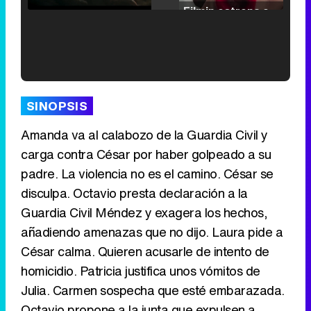
Filmin estrena el tráiler de 'Millennial Mal', su nueva comedia universitaria de la mano de Lorena Iglesias
'120 Minutos' celebra sus 2.000 programas en Telemadrid con un vídeo del día a día en la redacción
SINOPSIS
Amanda va al calabozo de la Guardia Civil y
carga contra César por haber golpeado a su
Tráiler de '33 días', la nueva serie de Atresplayer con Julián Villagrán y José Manuel Poga
padre. La violencia no es el camino. César se
disculpa. Octavio presta declaración a la
Guardia Civil Méndez y exagera los hechos,
añadiendo amenazas que no dijo. Laura pide a
César calma. Quieren acusarle de intento de
Tráiler en catalán de 'Ravalear', la nueva serie de HBO Max sobre los fondos buitre
homicidio. Patricia justifica unos vómitos de
Julia. Carmen sospecha que esté embarazada.
Octavio propone a la junta que expulsen a