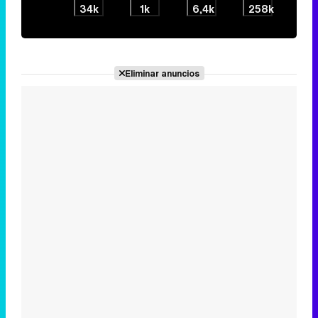
34k
1k
6,4k
258k
Eliminar anuncios