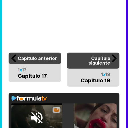
Capítulo anterior
Capítulo
siguiente
1
x
17
1
x
19
Capítulo 17
Capítulo 19
Loaded
:
25.30%
/
Unmute