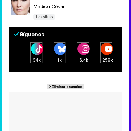
Médico César
1 capítulo
Síguenos
34k
1k
6,4k
258k
Eliminar anuncios