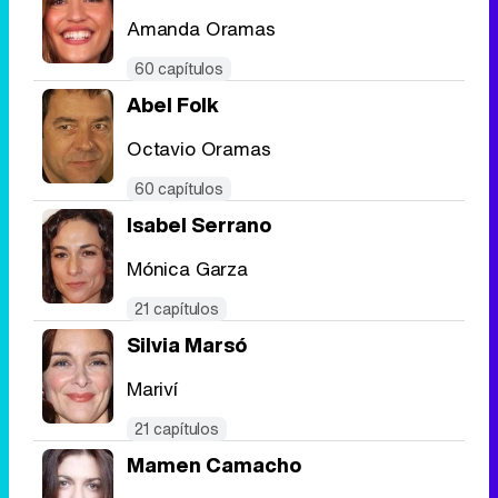
Amanda Oramas
Tráiler en catalán de 'Ravalear', la nueva serie de HBO Max sobre los fondos buitre
60 capítulos
Abel Folk
Octavio Oramas
Tráiler de la tercera temporada de 'The Walking Dead: Dead City' de AMC+
60 capítulos
Isabel Serrano
Mónica Garza
21 capítulos
Canción ganadora de Eurovisión 2026: DARA con "Bangaranga" por Bulgaria
Silvia Marsó
Mariví
21 capítulos
Mamen Camacho