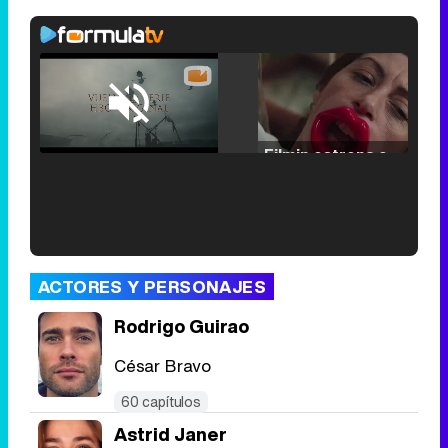
Loaded
:
42.63%
/
Unmute
Filmin estrena el tráiler de 'Millennial Mal', su nueva comedia universitaria de la mano de Lorena Iglesias
'120 Minutos' celebra sus 2.000 programas en Telemadrid con un vídeo del día a día en la redacción
ACTORES Y PERSONAJES
Rodrigo Guirao
César Bravo
Tráiler de '33 días', la nueva serie de Atresplayer con Julián Villagrán y José Manuel Poga
60 capítulos
Astrid Janer