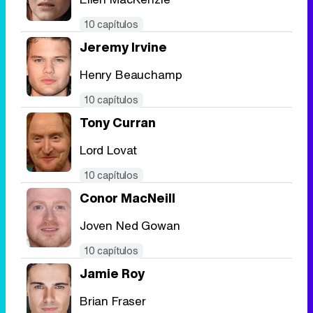
Tráiler de '33 días', la nueva serie de Atresplayer con Julián Villagrán y José Manuel Poga
10 capítulos
Jeremy Irvine
Henry Beauchamp
Tráiler en catalán de 'Ravalear', la nueva serie de HBO Max sobre los fondos buitre
10 capítulos
Tony Curran
Lord Lovat
Tráiler de la tercera temporada de 'The Walking Dead: Dead City' de AMC+
10 capítulos
Conor MacNeill
Joven Ned Gowan
10 capítulos
Canción ganadora de Eurovisión 2026: DARA con "Bangaranga" por Bulgaria
Jamie Roy
Brian Fraser