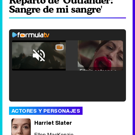
Reparto de 'Outlander:
Sangre de mi sangre'
Loaded
:
25.30%
/
Unmute
Filmin estrena el tráiler de 'Millennial Mal', su nueva comedia universitaria de la mano de Lorena Iglesias
'120 Minutos' celebra sus 2.000 programas en Telemadrid con un vídeo del día a día en la redacción
ACTORES Y PERSONAJES
Harriet Slater
Ellen MacKenzie