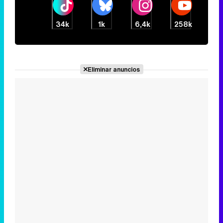
34k
1k
6,4k
258k
Eliminar anuncios