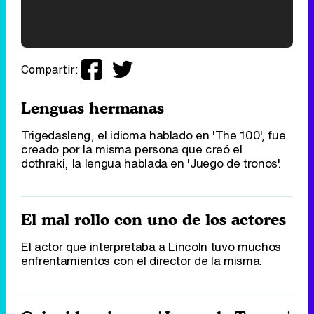
'120 Minutos' celebra sus 2.000 programas en Telemadrid con un vídeo del día a día en la redacción
Compartir:
Lenguas hermanas
Trigedasleng, el idioma hablado en 'The 100', fue
Tráiler de '33 días', la nueva serie de Atresplayer con Julián Villagrán y José Manuel Poga
creado por la misma persona que creó el
dothraki, la lengua hablada en 'Juego de tronos'.
El mal rollo con uno de los actores
Tráiler en catalán de 'Ravalear', la nueva serie de HBO Max sobre los fondos buitre
El actor que interpretaba a Lincoln tuvo muchos
enfrentamientos con el director de la misma.
Tráiler de la tercera temporada de 'The Walking Dead: Dead City' de AMC+