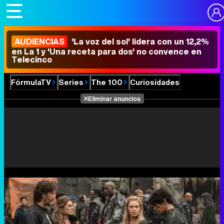
AUDIENCIAS
'La voz del sol' lidera con un 12,2%
en La 1 y 'Una receta para dos' no convence en
Telecinco
FórmulaTV
Series
The 100
Curiosidades
Eliminar anuncios