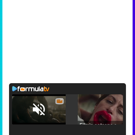
Loaded
:
25.30%
/
Unmute
Filmin estrena el tráiler de 'Millennial Mal', su nueva comedia universitaria de la mano de Lorena Iglesias