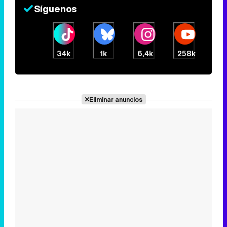
Síguenos
34k
1k
6,4k
258k
Eliminar anuncios