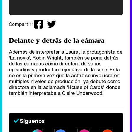
'120 Minutos' celebra sus 2.000 programas en Telemadrid con un vídeo del día a día en la redacción
Compartir:
Delante y detrás de la cámara
Además de interpretar a Laura, la protagonista de
Tráiler de '33 días', la nueva serie de Atresplayer con Julián Villagrán y José Manuel Poga
'La novia', Robin Wright, también se pone detrás
de las cámaras como directora de varios
episodios y productora ejecutiva de la serie. Esta
no es la primera vez que la actriz se involucra en
múltiples niveles de producción, ya debutó como
directora en la aclamada 'House of Cards', donde
Tráiler en catalán de 'Ravalear', la nueva serie de HBO Max sobre los fondos buitre
también interpretaba a Claire Underwood.
Síguenos
Tráiler de la tercera temporada de 'The Walking Dead: Dead City' de AMC+