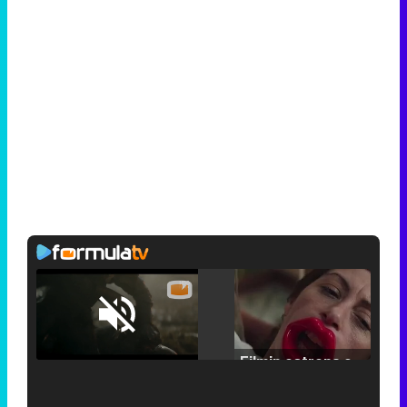
Loaded
:
25.30%
/
Unmute
Filmin estrena el tráiler de 'Millennial Mal', su nueva comedia universitaria de la mano de Lorena Iglesias