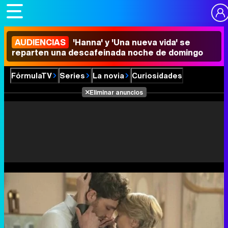
AUDIENCIAS
'Hanna' y 'Una nueva vida' se
reparten una descafeinada noche de domingo
FórmulaTV
Series
La novia
Curiosidades
Eliminar anuncios