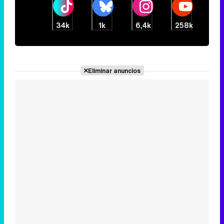
34k
1k
6,4k
258k
Canción ganadora de Eurovisión 2026: DARA con "Bangaranga" por Bulgaria
Eliminar anuncios