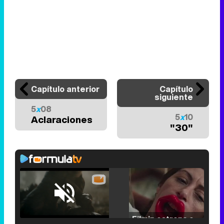
Capítulo anterior
Capítulo
siguiente
5
x
08
5
x
10
Aclaraciones
"30"
Loaded
:
25.30%
/
Unmute
Filmin estrena el tráiler de 'Millennial Mal', su nueva comedia universitaria de la mano de Lorena Iglesias