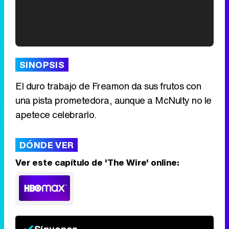
'120 Minutos' celebra sus 2.000 programas en Telemadrid con un vídeo del día a día en la redacción
SINOPSIS
El duro trabajo de Freamon da sus frutos con
una pista prometedora, aunque a McNulty no le
Tráiler de '33 días', la nueva serie de Atresplayer con Julián Villagrán y José Manuel Poga
apetece celebrarlo.
DÓNDE VER
Ver este capítulo de 'The Wire' online:
Tráiler en catalán de 'Ravalear', la nueva serie de HBO Max sobre los fondos buitre
Síguenos