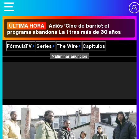
ÚLTIMA HORA
Adiós 'Cine de barrio': el
programa abandona La 1 tras más de 30 años
FórmulaTV
Series
The Wire
Capítulos
Eliminar anuncios