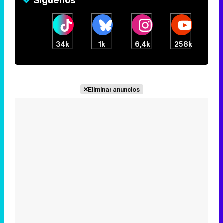
Tráiler de la tercera temporada de 'The Walking Dead: Dead City' de AMC+
34k
1k
6,4k
258k
Canción ganadora de Eurovisión 2026: DARA con "Bangaranga" por Bulgaria
Eliminar anuncios