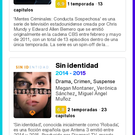
6,9
1 temporada
·
13
capítulos
'Mentes Criminales: Conducta Sospechosa' es una
serie de televisión estadounidense creada por Chris
Mundy y Edward Allen Bernero que se emitió
originalmente en la cadena CBS entre febrero y mayo
de 2011, con un total de 13 episodios dentro de una
única temporada. La serie es un spin-off de la...
Sin identidad
2014 - 2015
Drama
, Crimen, Suspense
Megan Montaner
,
Verónica
Sánchez
,
Miguel Ángel
Muñoz
6,8
2 temporadas
·
23
capítulos
'Sin identidad', conocida inicialmente como 'Robada',
es una ficción española que Antena 3 emitió entre
2014 y 2015. Producida por Diagonal TV, mezcla