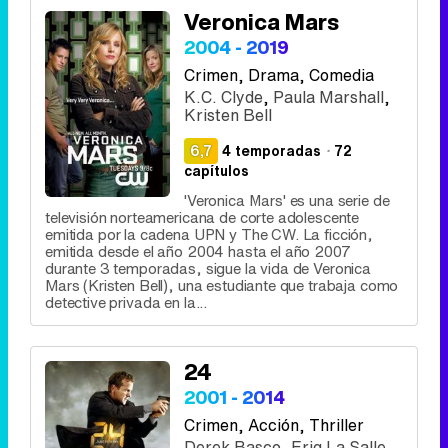
Veronica Mars
2004 - 2019
Crimen
, Drama, Comedia
K.C. Clyde
,
Paula Marshall
,
Kristen Bell
6,7
4 temporadas
·
72
capítulos
'Veronica Mars' es una serie de
televisión norteamericana de corte adolescente
emitida por la cadena UPN y The CW. La ficción,
emitida desde el año 2004 hasta el año 2007
durante 3 temporadas, sigue la vida de Veronica
Mars (Kristen Bell), una estudiante que trabaja como
detective privada en la...
24
2001 - 2014
Crimen
, Acción, Thriller
Derek Basco
,
Eriq La Salle
,