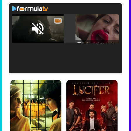
Loaded
:
25.30%
/
Unmute
Filmin estrena el tráiler de 'Millennial Mal', su nueva comedia universitaria de la mano de Lorena Iglesias
'120 Minutos' celebra sus 2.000 programas en Telemadrid con un vídeo del día a día en la redacción
Tráiler de '33 días', la nueva serie de Atresplayer con Julián Villagrán y José Manuel Poga