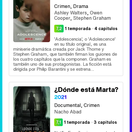
Crimen
, Drama
Ashley Walters
,
Owen
Cooper
,
Stephen Graham
7,2
1 temporada
·
4 capítulos
'Adolescencia', o 'Adolescence'
en su título original, es una
miniserie dramática creada por Jack Thorne y
Stephen Graham, que también firman los guiones de
los cuatro capítulos que la componen. Graham es
también uno de sus protagonistas. La ficción está
dirigida por Philip Barantini y se estrena...
¿Dónde está Marta?
2021
Documental
, Crimen
Nacho Abad
7,1
1 temporada
·
3 capítulos