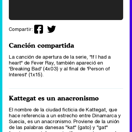
'120 Minutos' celebra sus 2.000 programas en Telemadrid con un vídeo del día a día en la redacción
Compartir:
Canción compartida
La canción de apertura de la serie, "If I had a
Tráiler de '33 días', la nueva serie de Atresplayer con Julián Villagrán y José Manuel Poga
heart" de Fever Ray, también apareció en
'Breaking Bad' (4x03) y al final de 'Person of
Interest' (1x15).
Tráiler en catalán de 'Ravalear', la nueva serie de HBO Max sobre los fondos buitre
Kattegat es un anacronismo
El nombre de la ciudad ficticia de Kattegat, que
hace referencia a un estrecho entre Dinamarca y
Suecia, es un anacronismo. Proviene de la unión
Tráiler de la tercera temporada de 'The Walking Dead: Dead City' de AMC+
de las palabras danesas "kat" (gato) y "gat"