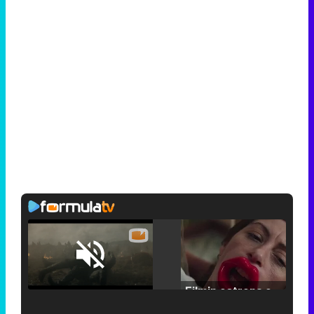
Loaded
:
25.30%
/
Unmute
Filmin estrena el tráiler de 'Millennial Mal', su nueva comedia universitaria de la mano de Lorena Iglesias