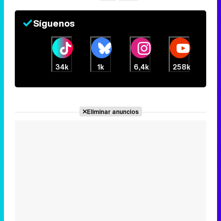
Síguenos
34k
1k
6,4k
258k
Eliminar anuncios