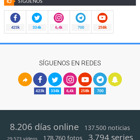
SÍGUENOS
423k
334k
6,4k
700
258k
SÍGUENOS EN REDES
423k
334k
6,4k
258k
700
8.206 días online
137.500 noticias
3.794 series
178.760 fotos
29.573 vídeos