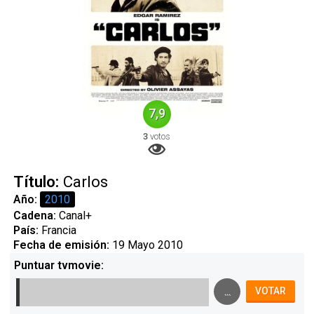
7,9
3
votos
Título:
Carlos
Año:
2010
Cadena:
Canal+
País:
Francia
Fecha de emisión:
19 Mayo 2010
Puntuar tvmovie:
...
VOTAR