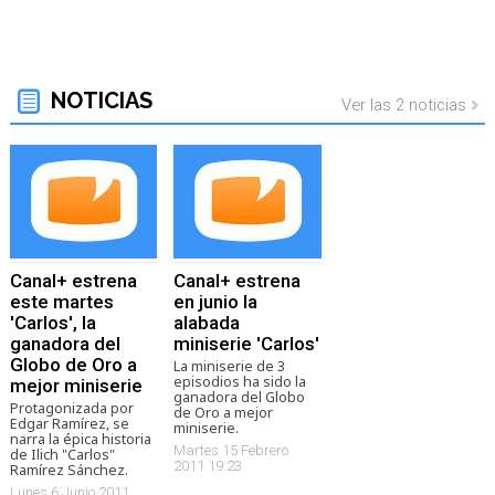
NOTICIAS
Ver las 2 noticias
Canal+ estrena
Canal+ estrena
este martes
en junio la
'Carlos', la
alabada
ganadora del
miniserie 'Carlos'
Globo de Oro a
La miniserie de 3
episodios ha sido la
mejor miniserie
ganadora del Globo
Protagonizada por
de Oro a mejor
Edgar Ramírez, se
miniserie.
narra la épica historia
Martes 15 Febrero
de Ilich "Carlos"
2011 19:23
Ramírez Sánchez.
Lunes 6 Junio 2011