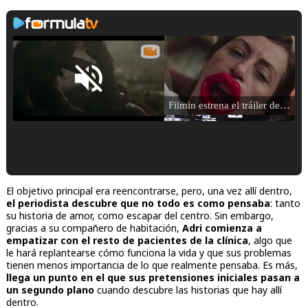
Loaded
:
25.30%
Filmin estrena el tráiler de 'Millennial Mal', su nueva comedia universitaria de la mano de Lorena Iglesias
/
Unmute
'120 Minutos' celebra sus 2.000 programas en Telemadrid con un vídeo del día a día en la redacción
El objetivo principal era reencontrarse, pero, una vez allí dentro,
el periodista descubre que no todo es como pensaba
: tanto
su historia de amor, como escapar del centro. Sin embargo,
gracias a su compañero de habitación,
Adri comienza a
empatizar con el resto de pacientes de la clínica
, algo que
le hará replantearse cómo funciona la vida y que sus problemas
Tráiler de '33 días', la nueva serie de Atresplayer con Julián Villagrán y José Manuel Poga
tienen menos importancia de lo que realmente pensaba. Es más,
llega un punto en el que sus pretensiones iniciales pasan a
un segundo plano
cuando descubre las historias que hay allí
dentro.