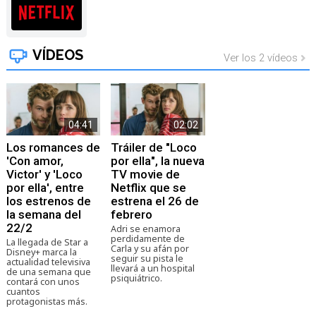
VÍDEOS
Ver los 2 vídeos
04:41
02:02
Los romances de
Tráiler de "Loco
'Con amor,
por ella", la nueva
Victor' y 'Loco
TV movie de
por ella', entre
Netflix que se
los estrenos de
estrena el 26 de
la semana del
febrero
22/2
Adri se enamora
perdidamente de
La llegada de Star a
Carla y su afán por
Disney+ marca la
seguir su pista le
actualidad televisiva
llevará a un hospital
de una semana que
psiquiátrico.
contará con unos
cuantos
protagonistas más.