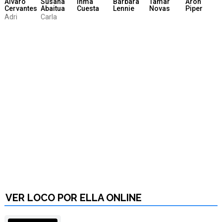
Álvaro
Susana
Inma
Bárbara
Tamar
Arón
Cervantes
Abaitua
Cuesta
Lennie
Novas
Piper
Adri
Carla
VER LOCO POR ELLA ONLINE