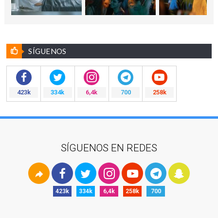
SÍGUENOS
423k
334k
6,4k
700
258k
SÍGUENOS EN REDES
423k
334k
6,4k
258k
700