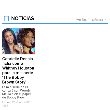
Tráiler de la tercera temporada de 'The Walking Dead: Dead City' de AMC+
NOTICIAS
Ver las 1 noticias
Canción ganadora de Eurovisión 2026: DARA con "Bangaranga" por Bulgaria
Gabrielle Dennis
ficha como
Whitney Houston
para la miniserie
'The Bobby
Brown Story'
La miniserie de BET
contará con Woody
McClain en el papel
de Bobby Brown.
Lunes 12 Marzo 2018
18:51