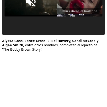
Loaded
:
25.30%
Filmin estrena el tráiler de 'Millennial Mal', su nueva comedia universitaria de la mano de Lorena Iglesias
/
Unmute
'120 Minutos' celebra sus 2.000 programas en Telemadrid con un vídeo del día a día en la redacción
Alyssa Goss, Lance Gross, LilRel Howery, Sandi McCree y
Algee Smith
, entre otros nombres, completan el reparto de
'The Bobby Brown Story'.
Tráiler de '33 días', la nueva serie de Atresplayer con Julián Villagrán y José Manuel Poga
Tráiler en catalán de 'Ravalear', la nueva serie de HBO Max sobre los fondos buitre