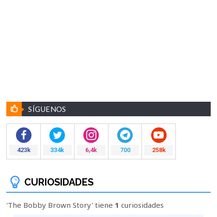
SÍGUENOS
423k
334k
6,4k
700
258k
CURIOSIDADES
'The Bobby Brown Story' tiene
1
curiosidades