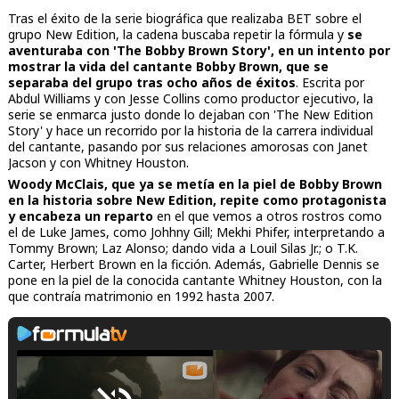
Tras el éxito de la serie biográfica que realizaba BET sobre el
grupo New Edition, la cadena buscaba repetir la fórmula y
se
aventuraba con 'The Bobby Brown Story', en un intento por
mostrar la vida del cantante Bobby Brown, que se
separaba del grupo tras ocho años de éxitos
. Escrita por
Abdul Williams y con Jesse Collins como productor ejecutivo, la
serie se enmarca justo donde lo dejaban con 'The New Edition
Story' y hace un recorrido por la historia de la carrera individual
del cantante, pasando por sus relaciones amorosas con Janet
Jacson y con Whitney Houston.
Woody McClais, que ya se metía en la piel de Bobby Brown
en la historia sobre New Edition, repite como protagonista
y encabeza un reparto
en el que vemos a otros rostros como
el de Luke James, como Johhny Gill; Mekhi Phifer, interpretando a
Tommy Brown; Laz Alonso; dando vida a Louil Silas Jr.; o T.K.
Carter, Herbert Brown en la ficción. Además, Gabrielle Dennis se
pone en la piel de la conocida cantante Whitney Houston, con la
que contraía matrimonio en 1992 hasta 2007.