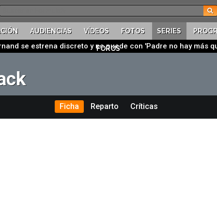
CIÓN
AUDIENCIAS
VÍDEOS
FOTOS
SERIES
PROG
ernand se estrena discreto y no puede con 'Padre no hay más q
FOROS
ack
Ficha
Reparto
Críticas