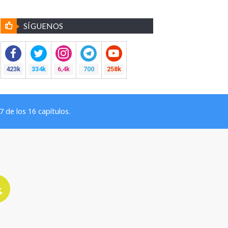
SÍGUENOS
423k
334k
6,4k
700
258k
 de los 16 capítulos.