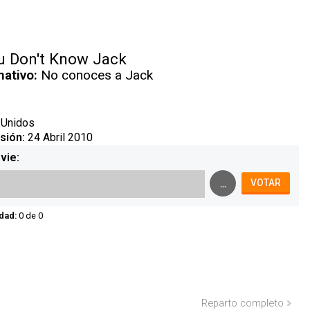
 Don't Know Jack
nativo:
No conoces a Jack
 Unidos
sión:
24 Abril 2010
vie:
...
VOTAR
dad:
0 de 0
Reparto completo