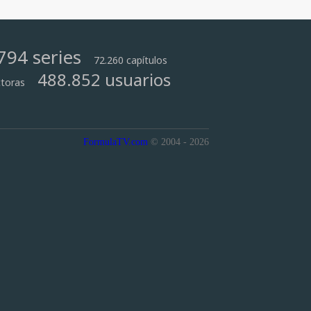
794 series
72.260 capítulos
488.852 usuarios
toras
FormulaTV.com
© 2004 - 2026