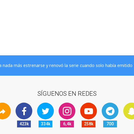
 nada más estrenarse y renovó la serie cuando solo había emitido 7
SÍGUENOS EN REDES
423k
334k
6,4k
258k
700