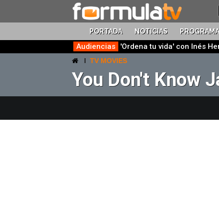
PORTADA
NOTICIAS
PROGRAMA
Audiencias
'Ordena tu vida' con Inés H
TV MOVIES
You Don't Know J