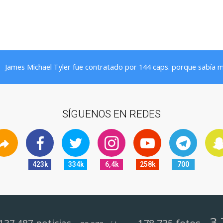
James Michael Tyler fue contratado por 144 caps. porque sabía m
SÍGUENOS EN REDES
423k
334k
6,4k
258k
700
3.