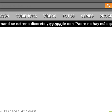
CIÓN
AUDIENCIAS
VÍDEOS
FOTOS
SERIES
PROG
ernand se estrena discreto y no puede con 'Padre no hay más q
FOROS
2011 (hace 5.427 días)