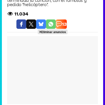
terminada la canción, con el famosos y
pedido "helicóptero".
11.034
13
Eliminar anuncios