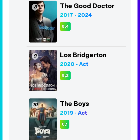
The Good Doctor
8
2017 - 2024
8,4
Los Bridgerton
9
2020 - Act
8,2
The Boys
10
2019 - Act
8,1