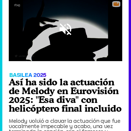
Loaded
:
21.37%
/
Unmute
BASILEA 2025
Así ha sido la actuación
de Melody en Eurovisión
2025: "Esa diva" con
helicóptero final incluido
Melody volvió a clavar la actuación que fue
vocalmente impecable y acabo, una vez