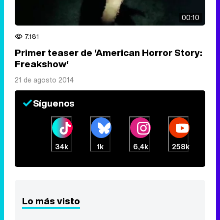
00:10
7.181
Primer teaser de 'American Horror Story:
Freakshow'
21 de agosto 2014
Síguenos
34k
1k
6,4k
258k
Lo más visto