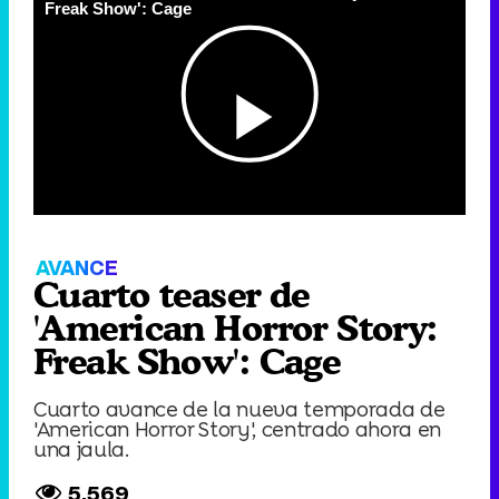
Loaded
:
54.66%
Picture-
Fu
Current
0:00
/
Duration
0:10
Remaining
-
0:10
in-
Pause
Unmute
Seek
Seek
Picture
back
forward
20
30
seconds
seconds
Time
Time
AVANCE
Cuarto teaser de
'American Horror Story:
Freak Show': Cage
Cuarto avance de la nueva temporada de
'American Horror Story', centrado ahora en
una jaula.
5.569