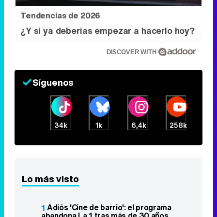
Tendencias de 2026
¿Y si ya deberías empezar a hacerlo hoy?
DISCOVER WITH
Síguenos
34k
1k
6,4k
258k
Lo más visto
1
Adiós 'Cine de barrio': el programa
abandona La 1 tras más de 30 años