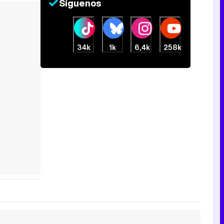
Síguenos
34k
1k
6,4k
258k