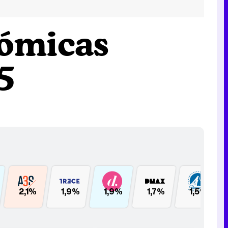
nómicas
5
2,1%
1,9%
1,9%
1,7%
1,5%