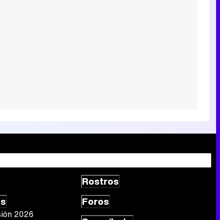
Rostros
as
Foros
sión 2026