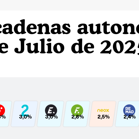
cadenas auto
e Julio de 202
8%
3,0%
3,0%
2,8%
2,5%
2,4%