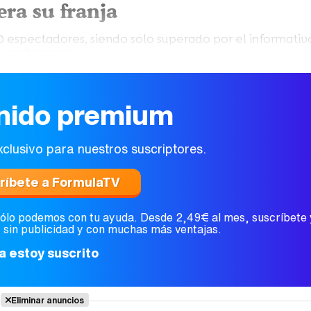
era su franja
0 espectadores, siendo solo superado por el informativ
sobremesa.
nido premium
xclusivo para nuestros suscriptores.
ríbete a FormulaTV
sólo podemos con tu ayuda. Desde 2,49€ al mes, suscríbete
, sin publicidad y con muchas más ventajas.
a estoy suscrito
Eliminar anuncios