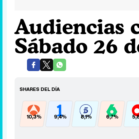
Audiencias 
Sábado 26 d
SHARES DEL DÍA
10,3%
9,4%
8,1%
6,7%
5,