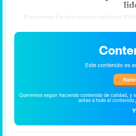
lid
El programa fue visto por una media de 37.00
Conte
Este contenido es e
Susc
Queremos seguir haciendo contenido de calidad, y 
antes a todo el contenido
Y