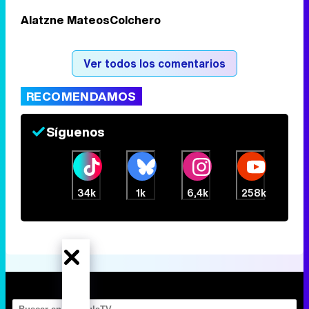
Alatzne Mateos
Colchero
Ver todos los comentarios
RECOMENDAMOS
Síguenos
34k
1k
6,4k
258k