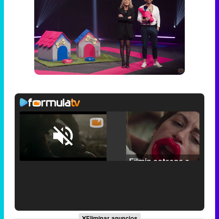
Loaded
:
25.30%
/
Unmute
Filmin estrena el tráiler de 'Millennial Mal', su nueva comedia universitaria de la mano de Lorena Iglesias
'120 Minutos' celebra sus 2.000 programas en Telemadrid con un vídeo del día a día en la redacción
Eliminar anuncios