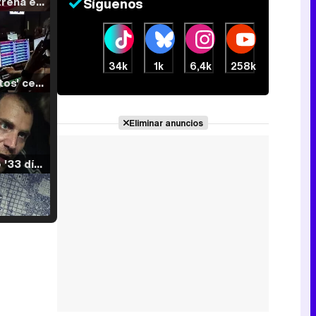
Filmin estrena el tráiler de 'Millennial Mal', su nueva comedia universitaria de la mano de Lorena Iglesias
Síguenos
34k
1k
6,4k
258k
'120 Minutos' celebra sus 2.000 programas en Telemadrid con un vídeo del día a día en la redacción
Eliminar anuncios
Tráiler de '33 días', la nueva serie de Atresplayer con Julián Villagrán y José Manuel Poga
Tráiler en catalán de 'Ravalear', la nueva serie de HBO Max sobre los fondos buitre