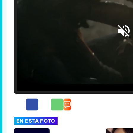
Loaded
:
25.30%
/
Unmute
EN ESTA FOTO