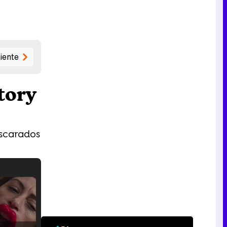
iente
tory
ascarados