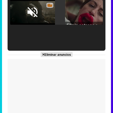
Loaded
:
25.30%
/
Unmute
Filmin estrena el tráiler de 'Millennial Mal', su nueva comedia universitaria de la mano de Lorena Iglesias
'120 Minutos' celebra sus 2.000 programas en Telemadrid con un vídeo del día a día en la redacción
Eliminar anuncios
Tráiler de '33 días', la nueva serie de Atresplayer con Julián Villagrán y José Manuel Poga
Tráiler en catalán de 'Ravalear', la nueva serie de HBO Max sobre los fondos buitre