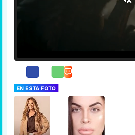
Loaded
:
29.30%
/
Unmute
EN ESTA FOTO