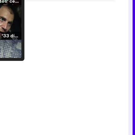
'120 Minutos' celebra sus 2.000 programas en Telemadrid con un vídeo del día a día en la redacción
Tráiler de '33 días', la nueva serie de Atresplayer con Julián Villagrán y José Manuel Poga
Tráiler en catalán de 'Ravalear', la nueva serie de HBO Max sobre los fondos buitre
Tráiler de la tercera temporada de 'The Walking Dead: Dead City' de AMC+