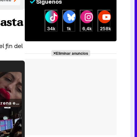
Síguenos
asta
34k
1k
6,4k
258k
l fin del
Eliminar anuncios
Filmin estrena el tráiler de 'Millennial Mal', su nueva comedia universitaria de la mano de Lorena Iglesias