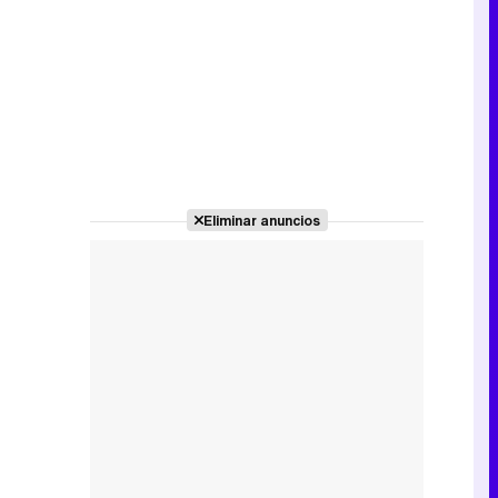
Canción ganadora de Eurovisión 2026: DARA con "Bangaranga" por Bulgaria
Eliminar anuncios