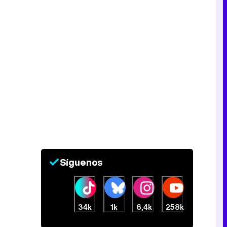
Tráiler de la tercera temporada de 'The Walking Dead: Dead City' de AMC+
Canción ganadora de Eurovisión 2026: DARA con "Bangaranga" por Bulgaria
Síguenos
34k
1k
6,4k
258k