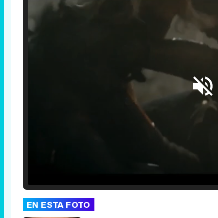
Loaded
:
25.30%
/
Unmute
EN ESTA FOTO