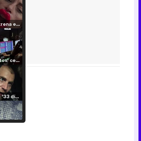
Filmin estrena el tráiler de 'Millennial Mal', su nueva comedia universitaria de la mano de Lorena Iglesias
'120 Minutos' celebra sus 2.000 programas en Telemadrid con un vídeo del día a día en la redacción
Tráiler de '33 días', la nueva serie de Atresplayer con Julián Villagrán y José Manuel Poga
Tráiler en catalán de 'Ravalear', la nueva serie de HBO Max sobre los fondos buitre