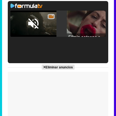
Loaded
:
25.30%
/
Unmute
Filmin estrena el tráiler de 'Millennial Mal', su nueva comedia universitaria de la mano de Lorena Iglesias
'120 Minutos' celebra sus 2.000 programas en Telemadrid con un vídeo del día a día en la redacción
Eliminar anuncios
Tráiler de '33 días', la nueva serie de Atresplayer con Julián Villagrán y José Manuel Poga