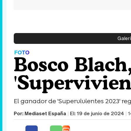
Galerí
FOTO
Bosco Blach
'Supervivient
El ganador de 'Supervivientes 2023' re
Por:
Mediaset España
El:
19 de junio de 2024
1