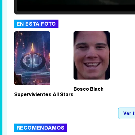
25.30%
/
Unmute
EN ESTA FOTO
Bosco Blach
Supervivientes All Stars
Ver 
RECOMENDAMOS