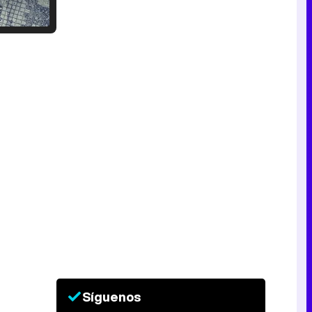
Tráiler en catalán de 'Ravalear', la nueva serie de HBO Max sobre los fondos buitre
Tráiler de la tercera temporada de 'The Walking Dead: Dead City' de AMC+
Canción ganadora de Eurovisión 2026: DARA con "Bangaranga" por Bulgaria
Síguenos