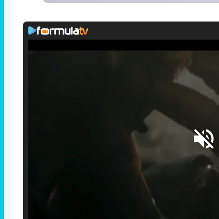
Loaded
: