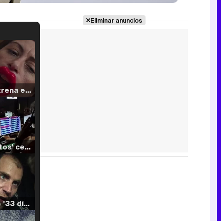
Eliminar anuncios
Filmin estrena el tráiler de 'Millennial Mal', su nueva comedia universitaria de la mano de Lorena Iglesias
'120 Minutos' celebra sus 2.000 programas en Telemadrid con un vídeo del día a día en la redacción
Tráiler de '33 días', la nueva serie de Atresplayer con Julián Villagrán y José Manuel Poga