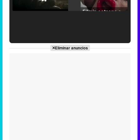
25.30%
/
Unmute
Filmin estrena el tráiler de 'Millennial Mal', su nueva comedia universitaria de la mano de Lorena Iglesias
'120 Minutos' celebra sus 2.000 programas en Telemadrid con un vídeo del día a día en la redacción
Eliminar anuncios
Tráiler de '33 días', la nueva serie de Atresplayer con Julián Villagrán y José Manuel Poga
Tráiler en catalán de 'Ravalear', la nueva serie de HBO Max sobre los fondos buitre