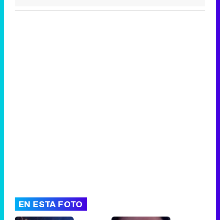
Tráiler de la tercera temporada de 'The Walking Dead: Dead City' de AMC+
Canción ganadora de Eurovisión 2026: DARA con "Bangaranga" por Bulgaria
EN ESTA FOTO