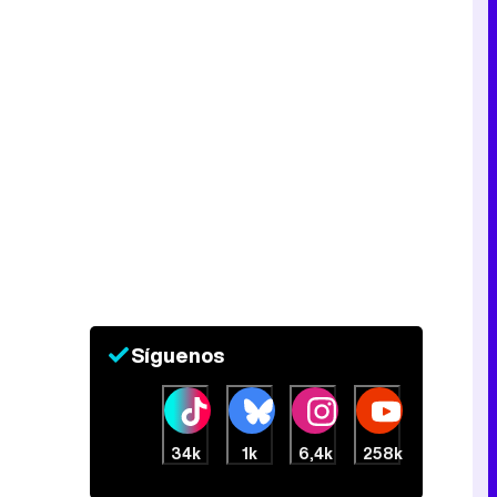
Tráiler de la tercera temporada de 'The Walking Dead: Dead City' de AMC+
Canción ganadora de Eurovisión 2026: DARA con "Bangaranga" por Bulgaria
Síguenos
34k
1k
6,4k
258k