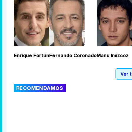
Enrique Fortún
Fernando Coronado
Manu Imízcoz
Ver 
RECOMENDAMOS