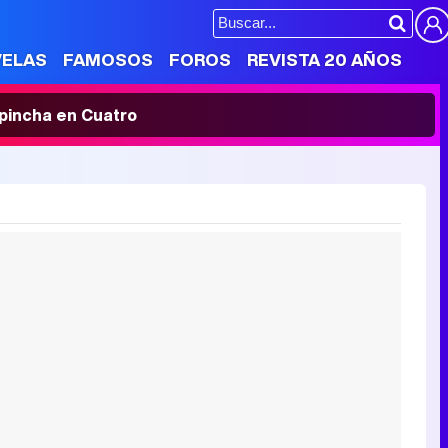
VELAS
FAMOSOS
FOROS
REVISTA 20 AÑOS
' pincha en Cuatro