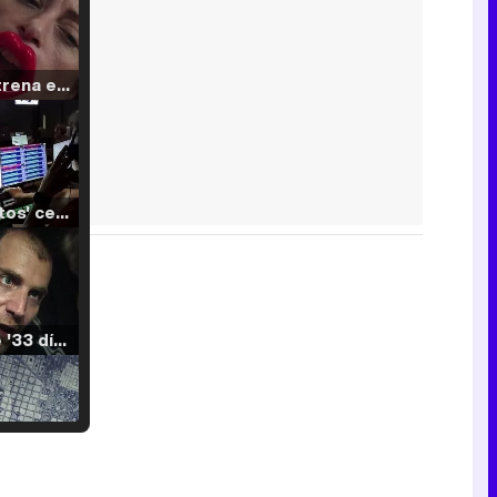
Filmin estrena el tráiler de 'Millennial Mal', su nueva comedia universitaria de la mano de Lorena Iglesias
'120 Minutos' celebra sus 2.000 programas en Telemadrid con un vídeo del día a día en la redacción
Tráiler de '33 días', la nueva serie de Atresplayer con Julián Villagrán y José Manuel Poga
Tráiler en catalán de 'Ravalear', la nueva serie de HBO Max sobre los fondos buitre