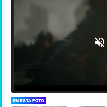
Loaded
:
25.30%
/
Unmute
EN ESTA FOTO